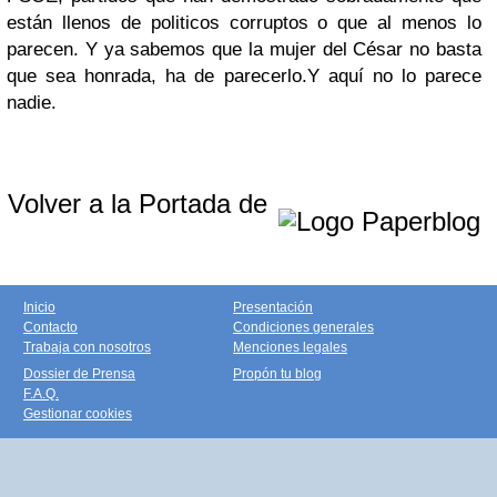
están llenos de politicos corruptos o que al menos lo
parecen. Y ya sabemos que la mujer del César no basta
que sea honrada, ha de parecerlo.
Y aquí no lo parece
nadie
.
Volver a la Portada de
Inicio
Presentación
Contacto
Condiciones generales
Trabaja con nosotros
Menciones legales
Dossier de Prensa
Propón tu blog
F.A.Q.
Gestionar cookies