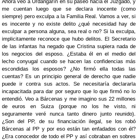
Ahora veo a Urdangarín en su paseo hacia el Juzgado, y
me cuentan luego que se declara inocente (como
siempre) pero exculpa a la Familia Real. Vamos a ver, si
es inocente y no existe delito ¿qué necesidad hay de
exculpar a persona alguna, sea real o no? Si la exculpa,
implicitamente reconoce que hubo delitos. El Secretario
de las infantas ha negado que Cristina supiera nada de
los negocios del esposo. ¿Estaba él en el medio del
lecho conyugal cuando se hacen las confidencias más
escondidas los esposos? ¿No firmó ella todas las
cuentas? Es un principio general de derecho que nadie
puede ir contra sus actos. Se necesitaría declararla
incapacitada para dar por seguro que lo que firmó no lo
entendió.
Veo a Bárcenas y me imagino sus 22 millones
de euros en Suiza (porque no los he visto, ni
seguramente veré nunca tanto dinero junto reunido).
¿Son del PP, de su financiación ilegal, se los robó
Bárcenas al PP y por eso están tan enfadados con él?
¿Era conocedor de todo el PP y así cobraban en sobres