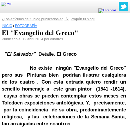
¿Los artículos de tu blog publicados aquí? ¡Propón tu blog!
INICIO
›
FOTOGRAFÍA
El "Evangelio del Greco"
Publicado el 12 abril 2014 por Albatros
"El Salvador"
Detalle.
El Greco
No existe ningún
"Evangelio del Greco"
pero sus Pinturas bien podrían ilustrar cualquiera
de los cuatro . Con esta entrada quiero rendir un
sencillo homenaje a este gran pintor (1541 -1614),
cuyas obras se pueden contemplar estos meses en
Toledo
en exposiciones antológicas. Y, precisamente,
por la coincidencia de su obra, predominantemente
religiosa, y las celebraciones de la
Semana Santa
,
tan arraigadas entre nosotros.