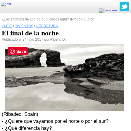
¿Los artículos de tu blog publicados aquí? ¡Propón tu blog!
INICIO
›
TALENTOS
›
LITERATURA
El final de la noche
Publicado el 24 julio 2017 por Alberto D.
Save
(Ribadeo, Spain)
- ¿Quiere que vayamos por el norte o por el sur?
- ¿Qué diferencia hay?