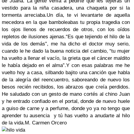
de Juana. La gente venía a pedirte que les tejieras un
vestido para la niña casadera, una chaqueta por si la
tormenta arreciaba.
Un día, te vi levantarte de aquella
mecedora en la que bamboleabas tu propia tragedia con
los ojos llenos de recuerdos de otros, con los oídos
repletos de ilusiones ajenas.
“Es que tejiendo el hilo de la
vida de los demás”, me ha dicho el doctor muy serio,
cuando le he dado la buena noticia del cambio, “tu mujer
ha vuelto a llenar el vacío, la grieta que el cáncer maldito
le había dejado en el alma”.
Y con esas palabras me he
vuelto hoy a casa, silbando bajito una canción que habla
de la alegría del reencuentro, saboreando de nuevo los
besos recién recibidos, los abrazos que creía perdidos.
He saludado con un gesto de mano cortés al chino Juan
y he entrado confiado en el portal, donde de nuevo huele
a guiso de carne y a perfume, donde yo ya no tengo que
aprender tu ausencia y tú has vuelto a anudarte al hilo
de la vida.
M. Carmen Orcero