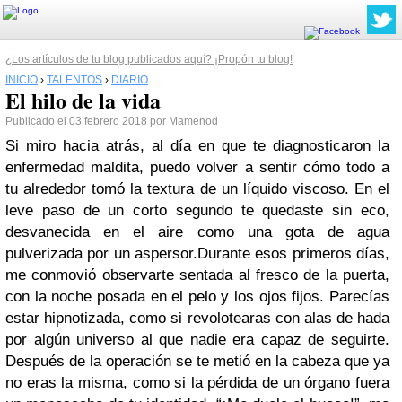
¿Los artículos de tu blog publicados aquí? ¡Propón tu blog!
INICIO
›
TALENTOS
›
DIARIO
El hilo de la vida
Publicado el 03 febrero 2018 por Mamenod
Si miro hacia atrás, al día en que te diagnosticaron la
enfermedad maldita, puedo volver a sentir cómo todo a
tu alrededor tomó la textura de un líquido viscoso. En el
leve paso de un corto segundo te quedaste sin eco,
desvanecida en el aire como una gota de agua
pulverizada por un aspersor.
Durante esos primeros días,
me conmovió observarte sentada al fresco de la puerta,
con la noche posada en el pelo y los ojos fijos. Parecías
estar hipnotizada, como si revolotearas con alas de hada
por algún universo al que nadie era capaz de seguirte.
Después de la operación se te metió en la cabeza que ya
no eras la misma, como si la pérdida de un órgano fuera