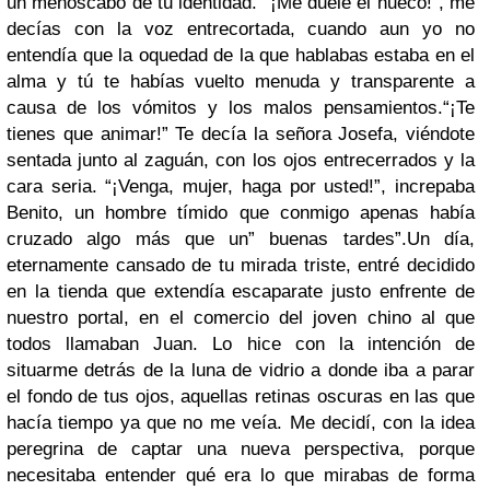
un menoscabo de tu identidad. “¡Me duele el hueco!”, me
decías con la voz entrecortada, cuando aun yo no
entendía que la oquedad de la que hablabas estaba en el
alma y tú
te habías vuelto menuda y transparente a
causa de los vómitos y los malos pensamientos.
“¡Te
tienes que animar!” Te decía la señora Josefa, viéndote
sentada junto al zaguán, con los ojos entrecerrados y la
cara seria. “¡Venga, mujer, haga por usted!”, increpaba
Benito, un hombre tímido que conmigo apenas había
cruzado algo más que un” buenas tardes”.
Un día,
eternamente cansado de tu mirada triste, entré decidido
en la tienda que extendía escaparate justo enfrente de
nuestro portal, en el comercio del joven chino al que
todos llamaban Juan. Lo hice con la intención de
situarme detrás de la luna de vidrio a donde iba a parar
el fondo de tus ojos, aquellas retinas oscuras en las que
hacía tiempo ya que no me veía. Me decidí, con la idea
peregrina de captar una nueva perspectiva, porque
necesitaba entender qué era lo que mirabas de forma