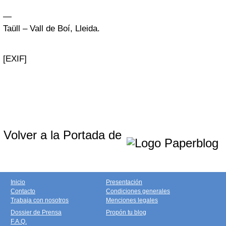
—
Taüll – Vall de Boí, Lleida.
[EXIF]
Volver a la Portada de
Inicio
Presentación
Contacto
Condiciones generales
Trabaja con nosotros
Menciones legales
Dossier de Prensa
Propón tu blog
F.A.Q.