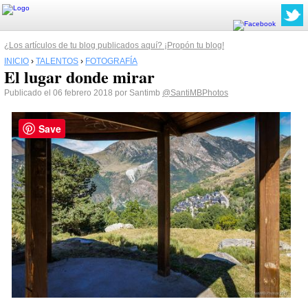
¿Los artículos de tu blog publicados aquí? ¡Propón tu blog!
INICIO
›
TALENTOS
›
FOTOGRAFÍA
El lugar donde mirar
Publicado el 06 febrero 2018 por Santimb
@SantiMBPhotos
Save