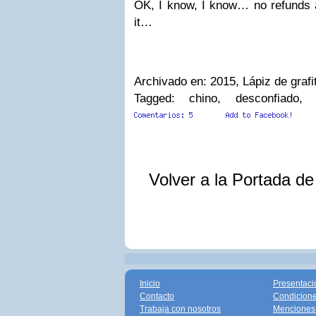
OK, I know, I know… no refunds a
it…
Archivado en: 2015, Lápiz de grafi
Tagged: chino, desconfiado, 
Volver a la Portada d
Inicio
Presentaci
Contacto
Condicione
Trabaja con nosotros
Menciones 