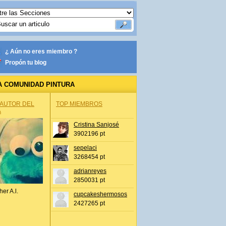
¿ Aún no eres miembro ?
Propón tu blog
A COMUNIDAD PINTURA
 AUTOR DEL
TOP MIEMBROS
A
Cristina Sanjosé
3902196 pt
sepelaci
3268454 pt
adrianreyes
2850031 pt
her A.l.
cupcakeshermosos
2427265 pt