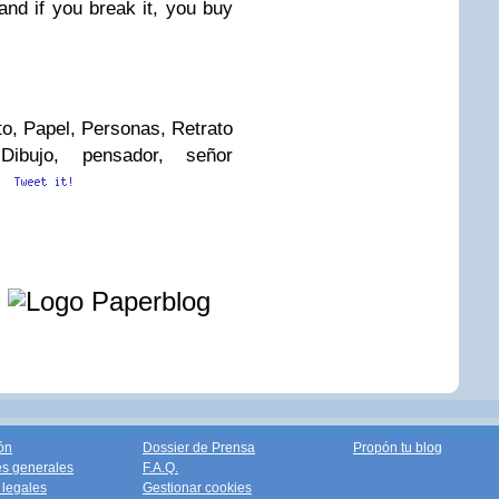
nd if you break it, you buy
to, Papel, Personas, Retrato
Dibujo, pensador, señor
e
ón
Dossier de Prensa
Propón tu blog
s generales
F.A.Q.
legales
Gestionar cookies