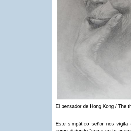
El pensador de Hong Kong / The t
Este simpático señor nos vigila 
como diciendo “como se te ocurra 