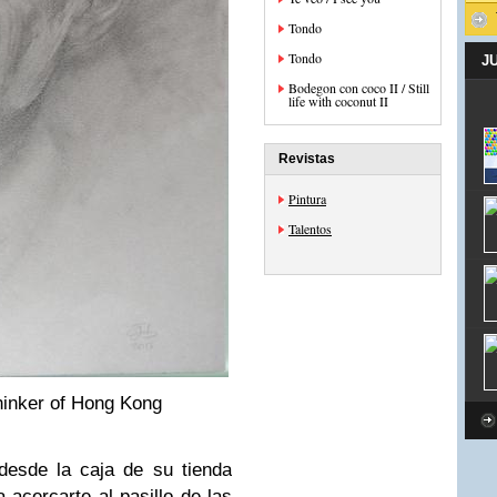
Tondo
Tondo
J
Bodegon con coco II / Still
life with coconut II
Revistas
Pintura
Talentos
hinker of Hong Kong
desde la caja de su tienda
acercarte al pasillo de las