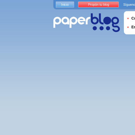
Inicio
Propón tu blog
Sígueno
Cu
E