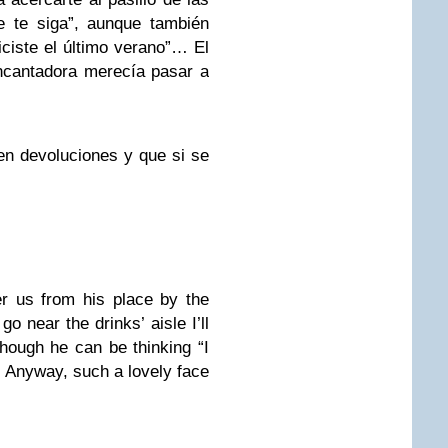
 te siga”, aunque también
iciste el último verano”… El
ncantadora merecía pasar a
en devoluciones y que si se
r us from his place by the
go near the drinks’ aisle I’ll
lthough he can be thinking “I
Anyway, such a lovely face