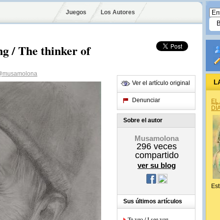
Juegos
Los Autores
g / The thinker of
@musamolona
L
Ver el artículo original
Denunciar
EL
DÍ
Sobre el autor
Musamolona
296
veces
compartido
ver su blog
Est
Sus últimos artículos
Te veo / I see you