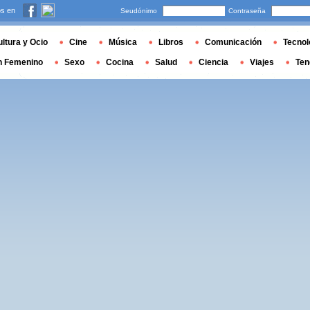
s en
Seudónimo
Contraseña
ltura y Ocio
Cine
Música
Libros
Comunicación
Tecnol
n Femenino
Sexo
Cocina
Salud
Ciencia
Viajes
Ten