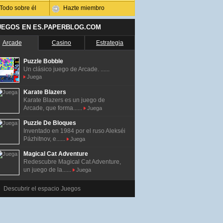
Todo sobre él
Hazte miembro
UEGOS EN ES.PAPERBLOG.COM
Arcade
Casino
Estrategia
Puzzle Bobble
Un clásico juego de Arcade. ......
Juega
Karate Blazers
Karate Blazers es un juego de
Arcade, que forma......
Juega
Puzzle De Bloques
Inventado en 1984 por el ruso Alekséi
Pázhitnov, e......
Juega
Magical Cat Adventure
Redescubre Magical Cat Adventure,
un juego de la......
Juega
Descubrir el espacio Juegos