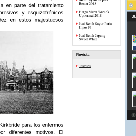
Bensu 2018
a en parte del tratamiento
Harga Menu Warunk
presivos y esquizofrénicos
Upnormal 2018
J
dez en estos majestuosos
Jual Benih Sayur Paria
Hijau F1
Jual Benih Jagung –
Sweet White
Revista
Talentos
Kirkbride para los enfermos
r diferentes motivos. El