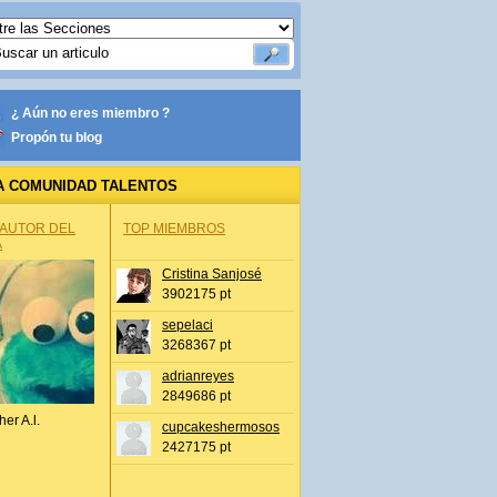
¿ Aún no eres miembro ?
Propón tu blog
A COMUNIDAD TALENTOS
 AUTOR DEL
TOP MIEMBROS
A
Cristina Sanjosé
3902175 pt
sepelaci
3268367 pt
adrianreyes
2849686 pt
her A.l.
cupcakeshermosos
2427175 pt