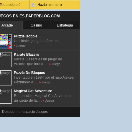
Todo sobre él
Hazte miembro
UEGOS EN ES.PAPERBLOG.COM
Arcade
Casino
Estrategia
Puzzle Bobble
Un clásico juego de Arcade. ......
Juega
Karate Blazers
Karate Blazers es un juego de
Arcade, que forma......
Juega
Puzzle De Bloques
Inventado en 1984 por el ruso Alekséi
Pázhitnov, e......
Juega
Magical Cat Adventure
Redescubre Magical Cat Adventure,
un juego de la......
Juega
Descubrir el espacio Juegos