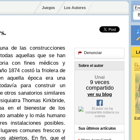
Juegos
Los Autores
s.
 una de las construcciones
L
Denunciar
 todas aquellas que se han
toria con fines médicos y
EL
Sobre el autor
DÍ
año 1874 costó la friolera de
Unai
en aquella época era una
9
veces
todavía para construir un
compartido
 de otros sanatorios similares
ver su blog
siquiatra Thomas Kirkbride,
aba en el bienestar de los
ato amable y lo más humano
Est
es instalaciones posibles.
Sus últimos artículos
 lugares comunes frescos y
os abiertos. En fin, que el
Menu Ayam Geprek