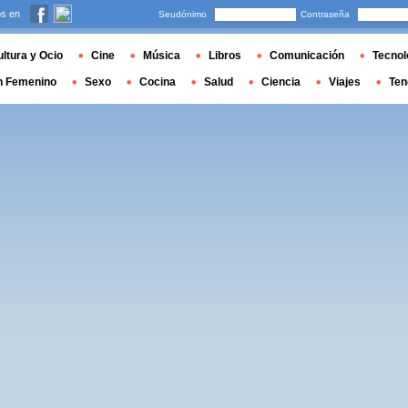
s en
Seudónimo
Contraseña
ltura y Ocio
Cine
Música
Libros
Comunicación
Tecnol
n Femenino
Sexo
Cocina
Salud
Ciencia
Viajes
Ten