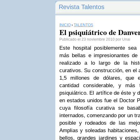
Revista Talentos
INICIO
›
TALENTOS
El psiquiátrico de Danver
Publicado el 23 noviembre 2010 por Unai
Este hospital posiblemente sea
más bellas e impresionantes de
realizado a lo largo de la his
curativos. Su construcción, en el 
1,5 millones de dólares, que 
cantidad considerable, y más 
psiquiátrico. El artífice de éste y
en estados unidos fue el Doctor P
cuya filosofía curativa se bas
internados, comenzando por un tr
posible y rodeados de las mejor
Amplias y soleadas habitaciones,
bellos, grandes jardines y espaci