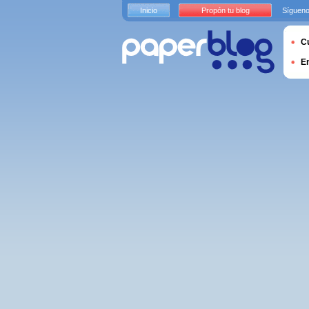
Inicio
Propón tu blog
Sígueno
Cu
E