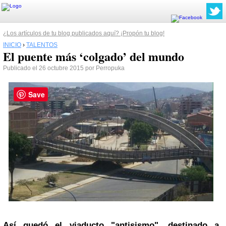
¿Los artículos de tu blog publicados aquí? ¡Propón tu blog!
INICIO
›
TALENTOS
El puente más ‘colgado’ del mundo
Publicado el 26 octubre 2015 por Perropuka
Save
Así quedó el viaducto "antisismo", destinado a