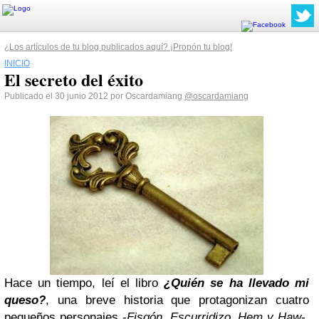
¿Los artículos de tu blog publicados aquí? ¡Propón tu blog!
INICIO
El secreto del éxito
Publicado el 30 junio 2012 por Oscardamiang
@oscardamiang
Hace un tiempo, leí el libro
¿Quién se ha llevado mi
queso?
, una breve historia que protagonizan cuatro
pequeños personajes -
Fisgón, Escurridizo, Hem y Haw
-.