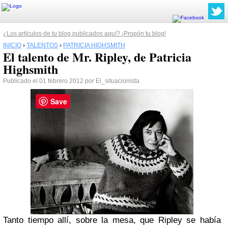
¿Los artículos de tu blog publicados aquí? ¡Propón tu blog!
INICIO
›
TALENTOS
›
PATRICIA HIGHSMITH
El talento de Mr. Ripley, de Patricia
Highsmith
Publicado el 01 febrero 2012 por El_situacionista
Save
Tanto tiempo allí, sobre la mesa, que Ripley se había