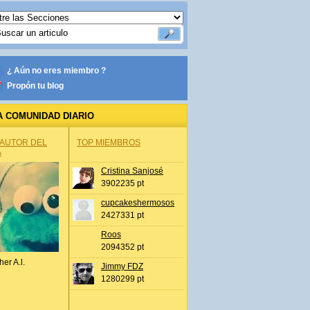
¿ Aún no eres miembro ?
Propón tu blog
A COMUNIDAD DIARIO
 AUTOR DEL
TOP MIEMBROS
A
Cristina Sanjosé
3902235 pt
cupcakeshermosos
2427331 pt
Roos
2094352 pt
her A.l.
Jimmy FDZ
1280299 pt