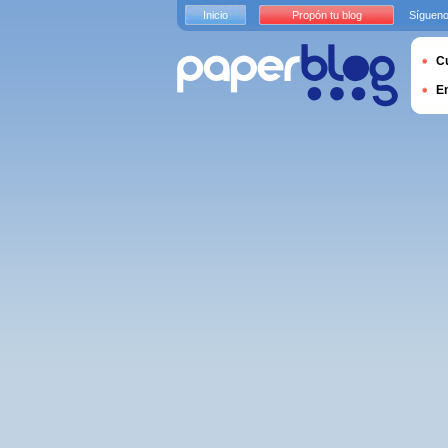
Inicio
Propón tu blog
Sígueno
Cu
E