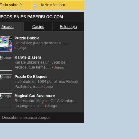
Todo sobre él
Hazte miembro
UEGOS EN ES.PAPERBLOG.COM
Arcade
Casino
Estrategia
Puzzle Bobble
Un clásico juego de Arcade. ......
Juega
Karate Blazers
Karate Blazers es un juego de
Arcade, que forma......
Juega
Puzzle De Bloques
Inventado en 1984 por el ruso Alekséi
Pázhitnov, e......
Juega
Magical Cat Adventure
Redescubre Magical Cat Adventure,
un juego de la......
Juega
Descubrir el espacio Juegos