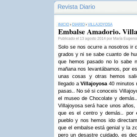
Revista Diario
INICIO
›
DIARIO
›
VILLAJOYOSA
Embalse Amadorio. Villa
Publicado el 13 agosto 2014 por María Eugeni
Solo se nos ocurre a nosotros ir
grados y ni se sabe cuanto de hu
que hemos pasado no lo sabe n
mañana nos levantábamos, por eso
unas cosas y otras hemos sali
llegado a
Villajoyosa
40 minutos m
pasas.. No sé si conoceis Villajoyo
el museo de Chocolate y demás.. 
Villajoyosa será hace unos años, 
que es el centro y demás.. por
pueblo y nos hemos ido directam
que el embalse está genial y la z
pero un desastre cuidado, es deci