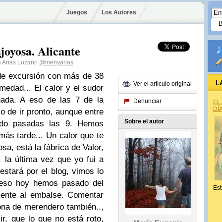
Juegos
Los Autores
joyosa. Alicante
a Arias Lozano
@menyarias
 de excursión con más de 38
L
Ver el artículo original
medad...
El calor y el sudor
ada.
A eso de las 7 de la
Denunciar
EL
DÍ
 de ir pronto, aunque entre
Sobre el autor
do pasadas las 9.
Hemos
ás tarde...
Un calor que te
sa, está la fábrica de Valor,
la última vez que yo fui a
estará por el blog, vimos lo
 eso hoy hemos pasado del
Est
ente al embalse.
Comentar
ona de merendero también..,
r, que lo que no está roto,