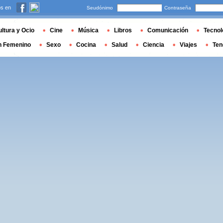
s en
Seudónimo
Contraseña
ltura y Ocio
Cine
Música
Libros
Comunicación
Tecnol
n Femenino
Sexo
Cocina
Salud
Ciencia
Viajes
Ten