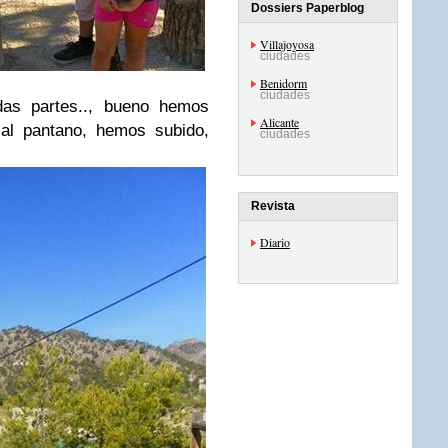
Dossiers Paperblog
Villajoyosa
ciudades
Benidorm
ciudades
as partes.., bueno hemos
Alicante
al pantano, hemos subido,
ciudades
Revista
Diario