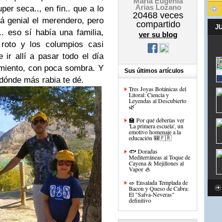
María Eugenia
Arias Lozano
per seca.., en fin.. que a lo
20468
veces
á genial el merendero, pero
compartido
J
. eso sí había una familia,
ver su blog
 roto y los columpios casi
 ir allí a pasar todo el día
miento, con poca sombra. Y
Sus últimos artículos
 dónde más rabia te dé.
Tres Joyas Botánicas del
Litoral: Ciencia y
Leyendas al Descubierto
🌿
🏫 Por qué deberías ver
'La primera escuela', un
emotivo homenaje a la
educación 🎒🇫🇷
🐟 Doradas
Mediterráneas al Toque de
Cayena & Mejillones al
Vapor 🦪
🥗 Ensalada Templada de
Bacon y Queso de Cabra:
El "Salva-Neveras"
definitivo