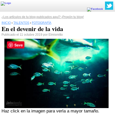
¿Los artículos de tu blog publicados aquí? ¡Propón tu blog!
INICIO
›
TALENTOS
›
FOTOGRAFÍA
En el devenir de la vida
Publicado el 11 octubre 2019 por Elmismitto
Save
Haz click en la imagen para verla a mayor tamaño.