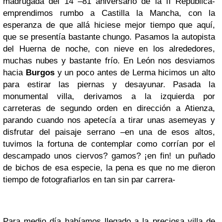
madrugada del 14 –81 aniversario de la II República-
emprendimos rumbo a Castilla la Mancha, con la
esperanza de que allá hiciese mejor tiempo que aquí,
que se presentía bastante chungo. Pasamos la autopista
del Huerna de noche, con nieve en los alrededores,
muchas nubes y bastante frío. En León nos desviamos
hacia
Burgos
y un poco antes de Lerma hicimos un alto
para estirar las piernas y desayunar. Pasada la
monumental villa, derivamos a la izquierda por
carreteras de segundo orden en dirección a Atienza,
parando cuando nos apetecía a tirar unas asemeyas y
disfrutar del paisaje serrano –en una de esos altos,
tuvimos la fortuna de contemplar como corrían por el
descampado unos ciervos? gamos? ¡en fin! un puñado
de bichos de esa especie, la pena es que no me dieron
tiempo de fotografiarlos en tan sin par carrera-
Para medio día habíamos llegado a la preciosa villa de