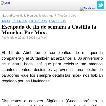
¿Los artículos de tu blog publicados aquí? ¡Propón tu blog!
INICIO
›
TALENTOS
›
LITERATURA
›
LA MANCHA
Escapada de fin de semana a Castilla la
Mancha. Por Max.
Publicado el 20 abril 2012 por Maxi
El 15 de Abril fue el cumpleaños de mi querida
compañera y el 18 también alcanzamos al 36 aniversario
de nuestra boda, así que para celebrar tan magnos
acontecimientos, decidimos aprovechar una noche de
paradores -que los siempre detallistas hijos- nos habían
regalado por las Navidades.
Dispuestos a conocer Sigüenza (Guadalajara) en la