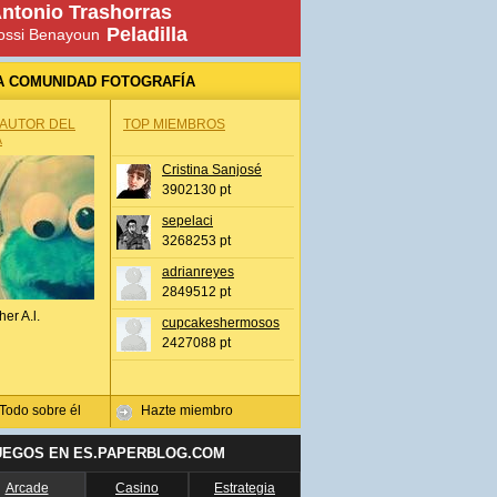
ntonio Trashorras
Peladilla
ossi Benayoun
A COMUNIDAD FOTOGRAFÍA
 AUTOR DEL
TOP MIEMBROS
A
Cristina Sanjosé
3902130 pt
sepelaci
3268253 pt
adrianreyes
2849512 pt
her A.l.
cupcakeshermosos
2427088 pt
Todo sobre él
Hazte miembro
UEGOS EN ES.PAPERBLOG.COM
Arcade
Casino
Estrategia