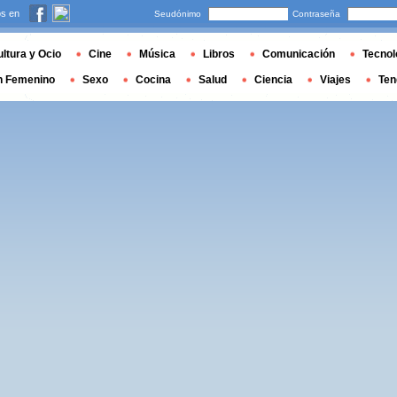
s en
Seudónimo
Contraseña
ltura y Ocio
Cine
Música
Libros
Comunicación
Tecnol
n Femenino
Sexo
Cocina
Salud
Ciencia
Viajes
Ten