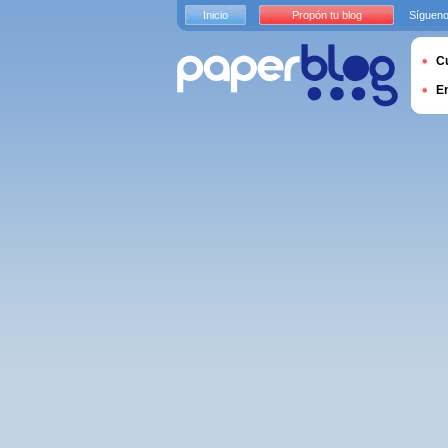
Inicio
Propón tu blog
Sígueno
Cu
E