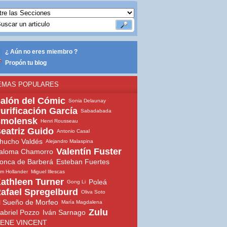
¿ Aún no eres miembro ?
Propón tu blog
EMAS POPULARES
alón del Cómic
Sonia Delaunay
urificación García
Sabadabada
molensk
Henri Rousseau
eatriz Guido
Antonio Casal
hucho Valdés
Alejandro Malaspina
Valentín Fuster
aloma Chamorro
onca de Barberá
Esteban Fuertes
m Hollander
Miguel Illescas
athleen Turner
Poleá
Gong Li
afael Spregelburd
Oliva Soto
l Sueño de Morfeo
María Magdalena
Zulu
abriel Pozzo
Iván Sarnago
ENE VINCENT