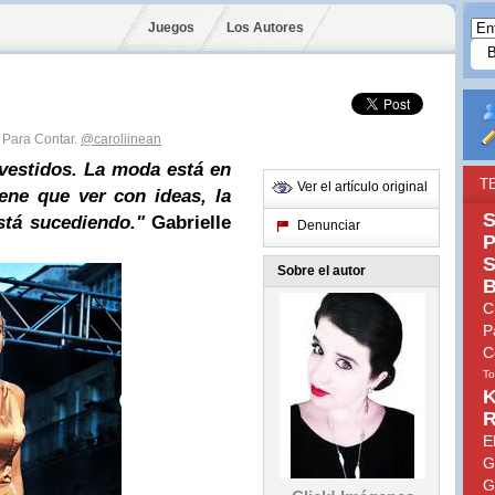
Juegos
Los Autores
s Para Contar.
@caroliinean
 vestidos. La moda está en
T
Ver el artículo original
iene que ver con ideas, la
S
stá sucediendo."
Gabrielle
Denunciar
P
S
Sobre el autor
B
C
P
C
To
K
R
E
G
G