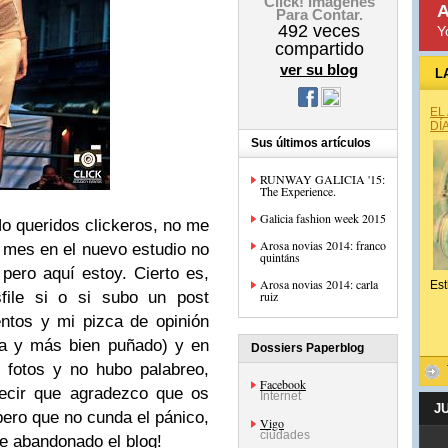
Click! Imágenes
A
Para Contar.
492
veces
Y
compartido
ver su blog
L
EL
DÍ
Sus últimos artículos
RUNWAY GALICIA '15:
The Experience.
Galicia fashion week 2015
No queridos clickeros, no me
Arosa novias 2014: franco
r mes en el nuevo estudio no
quintáns
pero aquí estoy. Cierto es,
Arosa novias 2014: carla
Est
file si o si subo un post
ruiz
ntos y mi pizca de opinión
ca y más bien puñado) y en
Dossiers Paperblog
s fotos y no hubo palabreo,
Facebook
Decir que agradezco que os
Internet
J
pero que no cunda el pánico,
Vigo
ciudades
 he abandonado el blog!