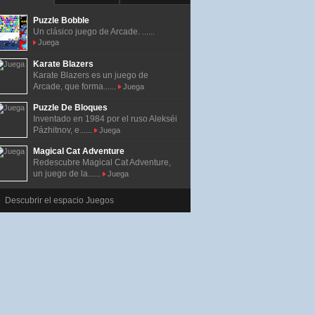
Puzzle Bobble
Un clásico juego de Arcade. ......
Juega
Karate Blazers
Karate Blazers es un juego de
Arcade, que forma......
Juega
Puzzle De Bloques
Inventado en 1984 por el ruso Alekséi
Pázhitnov, e......
Juega
Magical Cat Adventure
Redescubre Magical Cat Adventure,
un juego de la......
Juega
Descubrir el espacio Juegos