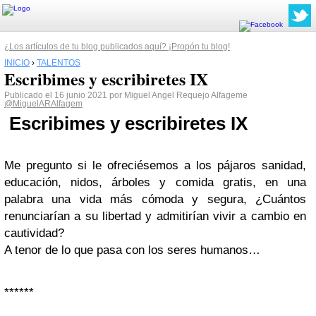
¿Los artículos de tu blog publicados aquí? ¡Propón tu blog!
INICIO
›
TALENTOS
Escribimes y escribiretes IX
Publicado el 16 junio 2021 por Miguel Angel Requejo Alfageme
@MiguelARAlfagem
Escribimes y escribiretes IX
Me pregunto si le ofreciésemos a los pájaros sanidad,
educación, nidos, árboles y comida gratis, en una
palabra una vida más cómoda y segura, ¿Cuántos
renunciarían a su libertad y admitirían vivir a cambio en
cautividad?
A tenor de lo que pasa con los seres humanos…
******