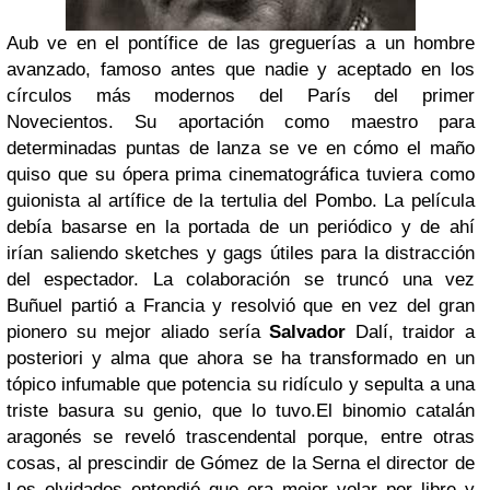
Aub ve en el pontífice de las greguerías a un hombre
avanzado, famoso antes que nadie y aceptado en los
círculos más modernos del París del primer
Novecientos. Su aportación como maestro para
determinadas puntas de lanza se ve en cómo el maño
quiso que su ópera prima cinematográfica tuviera como
guionista al artífice de la tertulia del Pombo. La película
debía basarse en la portada de un periódico y de ahí
irían saliendo sketches y gags útiles para la distracción
del espectador. La colaboración se truncó una vez
Buñuel partió a Francia y resolvió que en vez del gran
pionero su mejor aliado sería
Salvador
Dalí, traidor a
posteriori y alma que ahora se ha transformado en un
tópico infumable que potencia su ridículo y sepulta a una
triste basura su genio, que lo tuvo.
El binomio catalán
aragonés se reveló trascendental porque, entre otras
cosas, al prescindir de Gómez de la Serna el director de
Los olvidados entendió que era mejor volar por libre y