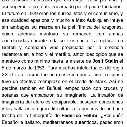
así superar lo pretérito encarnado por el padre fundador..
El futuro en 1929 eran los surrealistas y el comunismo, y
esa dualidad apasiona y mucho a
Max Aub
quien intuye
sin ambages su
marca
en la piel fílmica del aragonés,
quien además mantuvo su romance con ambas
coordenadas durante toda su existencia. La ruptura con
Breton y compañía vino propiciada por la creencia
redentora en la hoz y el martillo, amor ideológico que se
mantuvo como mínimo hasta la muerte de
Josif
Stalin
el
5 de marzo de 1953. Para muchos intelectuales del siglo
XX el catolicismo fue una obsesión que a nivel religioso
tuvo un efectivo reemplazo en el credo de Marx. Así se
percibe también en Buñuel, empecinado con cruces y
sotanas que empaparon su imaginario. La invasión de
imaginería del clero es equiparable, busquen conexiones
y las hallarán sin gran dificultad, a la que invade un buen
trecho de la filmografía de
Federico Fellini
. ¿Por qué?
Español e italiano, mediterráneos auténticos, padecieron