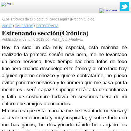
¿Los artículos de tu blog publicados aquí? ¡Propón tu blog!
INICIO
›
TALENTOS
›
FOTOGRAFÍA
Estrenando sección(Crónica)
Publicado el 09 junio 2013 por Patril_foto
@patrytw
Hoy ha sido un día muy especial, esta mañana he
realizado la primera sesión new born, me he levantado
un poco nerviosa, llevo tiempo haciendo fotos de todo
tipo pero cuando descuelgo el teléfono y al otro lado hay
alguien que no conozco y quiere contratarme, no puedo
evitar ponerme nerviosa y lo primero que me pasa por la
mente es...seré capaz? supongo será falta de confianza
y falta de costumbre todavía en sesiones fuera de mi
entorno de amigos o conocidos.
El caso es que esta mañana me he levantado nerviosa y
a la vez emocionada y muy inspirada, y sobre todo con
muchas ganas, he desayunado rápido he cargado los