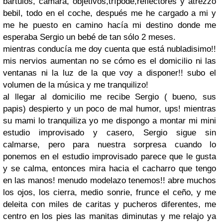
bartulos, cámara, objetivos,trípode,reflectores y atrezzo
bebil, todo en el coche, después me he cargado a mi y
me he puesto en camino hacía mi destino donde me
esperaba Sergio un bebé de tan sólo 2 meses.
mientras conducía me doy cuenta que está nubladisimo!!
mis nervios aumentan no se cómo es el domicilio ni las
ventanas ni la luz de la que voy a disponer!! subo el
volumen de la música y me tranquilizo!
al llegar al domicilio me recibe Sergio ( bueno, sus
papis) despierto y un poco de mal humor, ups! mientras
su mami lo tranquiliza yo me dispongo a montar mi mini
estudio improvisado y casero, Sergio sigue sin
calmarse, pero para nuestra sorpresa cuando lo
ponemos en el estudio improvisado parece que le gusta
y se calma, entonces mira hacia el cacharro que tengo
en las manos! menudo modelazo tenemos!! abre muchos
los ojos, los cierra, medio sonrie, frunce el ceño, y me
deleita con miles de caritas y pucheros diferentes, me
centro en los pies las manitas diminutas y me relajo ya