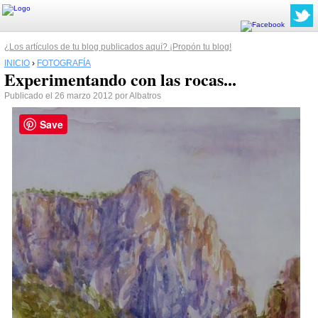
¿Los artículos de tu blog publicados aquí? ¡Propón tu blog!
INICIO
›
FOTOGRAFÍA
Experimentando con las rocas...
Publicado el 26 marzo 2012 por Albatros
Save