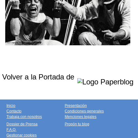
Volver a la Portada de
Inicio
Presentación
Contacto
Condiciones generales
Trabaja con nosotros
Menciones legales
Dossier de Prensa
Propón tu blog
F.A.Q.
Gestionar cookies