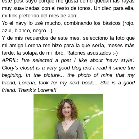
este
post suyo
porque me gusta cómo quedan las rayas
muy suavizadas con el resto de tonos. Un diez para ella,
mi link preferido del mes de abril.
Yo el navy lo usé mucho, combinando los básicos (rojo,
azul, blanco, negro...)
Y de mis recuerdos de este mes, selecciono la foto que
mi amiga Lorena me hizo para la que sería, meses más
tarde, la solapa de mi libro, Ratones asustados :-)
APRIL: I've selected a post I like about 'navy style'.
Glory's closet is a very good blog and I read it since the
begining. In the picture... the photo of mine that my
friend, Lorena, took for my next book... She is a good
friend. Thank's Lorena!!