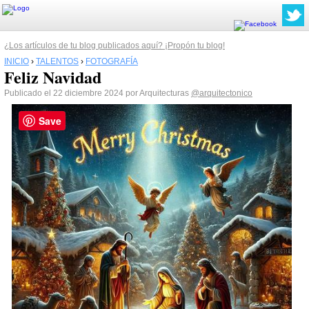
¿Los artículos de tu blog publicados aquí? ¡Propón tu blog!
INICIO
›
TALENTOS
›
FOTOGRAFÍA
Feliz Navidad
Publicado el 22 diciembre 2024 por Arquitecturas
@arquitectonico
Save