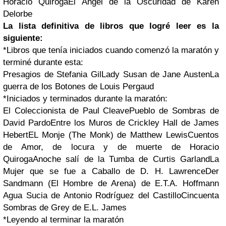
Horacio Quiroga
El Ángel de la Oscuridad de Karen
Delorbe
La lista definitiva de libros que logré leer es la
siguiente:
*Libros que tenía iniciados cuando comenzó la maratón y
terminé durante esta:
Presagios de Stefania GilLady Susan de Jane AustenLa
guerra de los Botones de Louis Pergaud
*Iniciados y terminados durante la maratón:
El Coleccionista de Paul CleavePueblo de Sombras de
David PardoEntre los Muros de Crickley Hall de James
HebertEL Monje (The Monk) de Matthew LewisCuentos
de Amor, de locura y de muerte de Horacio
QuirogaAnoche salí de la Tumba de Curtis GarlandLa
Mujer que se fue a Caballo de D. H. LawrenceDer
Sandmann (El Hombre de Arena) de E.T.A. Hoffmann
Agua Sucia de Antonio Rodríguez del CastilloCincuenta
Sombras de Grey de E.L. James
*Leyendo al terminar la maratón