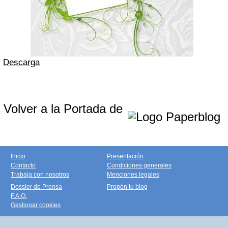
Descarga
Volver a la Portada de
Inicio
Presentación
Contacto
Condiciones generales
Trabaja con nosotros
Menciones legales
Dossier de Prensa
Propón tu blog
F.A.Q.
Gestionar cookies