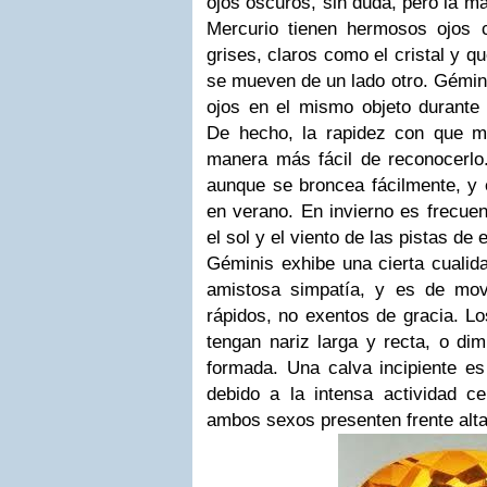
ojos oscuros, sin duda, pero la ma
Mercurio tienen hermosos ojos 
grises, claros como el cristal y q
se mueven de un lado otro. Gémin
ojos en el mismo objeto durant
De hecho, la rapidez con que m
manera más fácil de reconocerlo.
aunque se broncea fácilmente, y e
en verano. En invierno es frecue
el sol y el viento de las pistas de 
Géminis exhibe una cierta cualid
amistosa simpatía, y es de mov
rápidos, no exentos de gracia. L
tengan nariz larga y recta, o dim
formada. Una calva incipiente e
debido a la intensa actividad ce
ambos sexos presenten frente alta