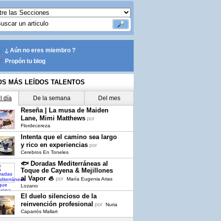
¿ Aún no eres miembro ?
Propón tu blog
OS MÁS LEÍDOS TALENTOS
l día
De la semana
Del mes
Reseña | La musa de Maiden
Lane, Mimi Matthews
por
Flordecereza
Intenta que el camino sea largo
y rico en experiencias
por
Cerebros En Toneles
🐟 Doradas Mediterráneas al
Toque de Cayena & Mejillones
al Vapor 🦪
por
María Eugenia Arias
Lozano
El duelo silencioso de la
reinvención profesional
por
Nuria
Caparrós Mallart