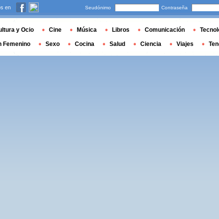
s en
Seudónimo
Contraseña
ltura y Ocio
Cine
Música
Libros
Comunicación
Tecnol
n Femenino
Sexo
Cocina
Salud
Ciencia
Viajes
Ten