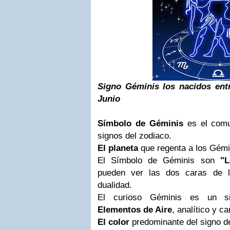
Signo Géminis los nacidos ent
Junio
Símbolo de Géminis
es el comu
signos del zodiaco.
El planeta
que regenta a los Gém
El Símbolo de Géminis son
"
pueden ver las dos caras de 
dualidad.
El curioso Géminis es un si
Elementos de Aire
, analítico y c
El color
predominante del signo de