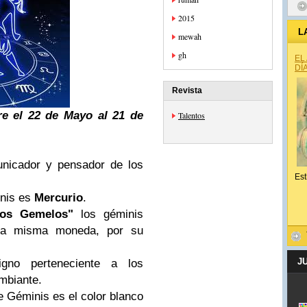
2015
L
mewah
gh
EL
DÍ
Revista
re el 22 de Mayo al 21 de
Talentos
nicador y pensador de los
Est
inis es
Mercurio
.
Los Gemelos"
los géminis
la misma moneda, por su
J
gno perteneciente a los
ambiante.
 Géminis es el color blanco