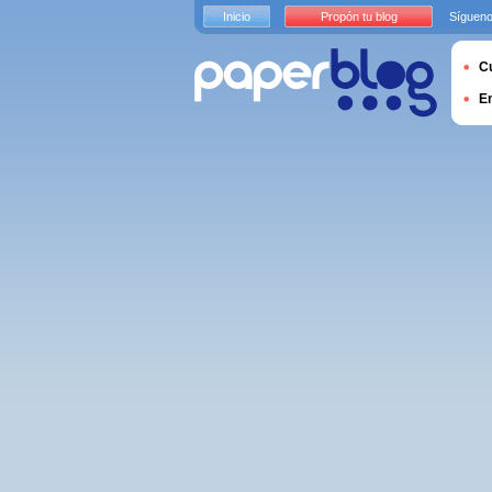
Inicio
Propón tu blog
Sígueno
Cu
E