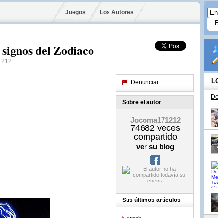
Juegos
Los Autores
 signos del Zodiaco
1212
L
Denunciar
De
Sobre el autor
Jocoma171212
74682
veces
compartido
ver su blog
Sus últimos artículos
rumah