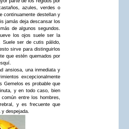
yor parte de los regidos por
castaños, azules, verdes o
ue continuamente destellan y
is jamás deja descansar los
e más de algunos segundos.
ueve los ojos suele ser la
 Suele ser de cutis pálido,
sto sirve para distinguirlos
nte que estén quemados por
esquí.
ad ansiosa, una inmediata y
imientos excepcionalmente
os Gemelos es probable que
inuta, y en todo caso, bien
s común entre los hombres,
rebral, y es frecuente que
 y despejada.