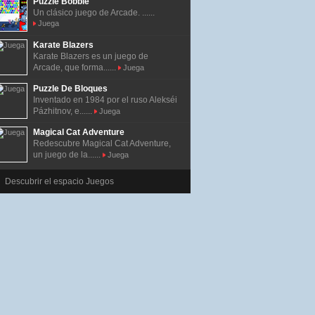
Puzzle Bobble
Un clásico juego de Arcade. ......
Juega
Karate Blazers
Karate Blazers es un juego de
Arcade, que forma......
Juega
Puzzle De Bloques
Inventado en 1984 por el ruso Alekséi
Pázhitnov, e......
Juega
Magical Cat Adventure
Redescubre Magical Cat Adventure,
un juego de la......
Juega
Descubrir el espacio Juegos