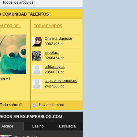
Todos los artículos
A COMUNIDAD TALENTOS
 AUTOR DEL
TOP MIEMBROS
A
Cristina Sanjosé
3902196 pt
sepelaci
3268454 pt
adrianreyes
2850031 pt
her A.l.
cupcakeshermosos
2427265 pt
Todo sobre él
Hazte miembro
UEGOS EN ES.PAPERBLOG.COM
Arcade
Casino
Estrategia