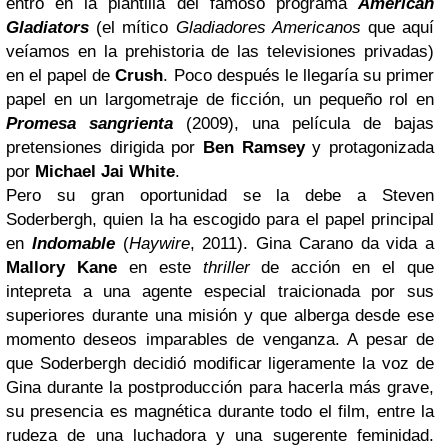
entró en la plantilla del famoso programa
American
Gladiators
(el mítico
Gladiadores Americanos
que aquí
veíamos en la prehistoria de las televisiones privadas)
en el papel de
Crush
. Poco después le llegaría su primer
papel en un largometraje de ficción, un pequeño rol en
Promesa sangrienta
(2009), una película de bajas
pretensiones dirigida por
Ben Ramsey
y protagonizada
por
Michael Jai White
.
Pero su gran oportunidad se la debe a Steven
Soderbergh, quien la ha escogido para el papel principal
en
Indomable
(
Haywire
, 2011). Gina Carano da vida a
Mallory Kane
en este
thriller
de acción en el que
intepreta a una agente especial traicionada por sus
superiores durante una misión y que alberga desde ese
momento deseos imparables de venganza. A pesar de
que Soderbergh decidió modificar ligeramente la voz de
Gina durante la postproducción para hacerla más grave,
su presencia es magnética durante todo el film, entre la
rudeza de una luchadora y una sugerente feminidad.