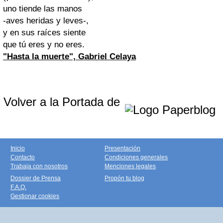
uno tiende las manos
-aves heridas y leves-,
y en sus raíces siente
que tú eres y no eres.
"Hasta la muerte", Gabriel Celaya
Volver a la Portada de
Inicio
Presentación
Contacto
Condiciones generales
Trabaja con nosotros
Menciones legales
Dossier de Prensa
Propón tu blog
F.A.Q.
Gestionar cookies