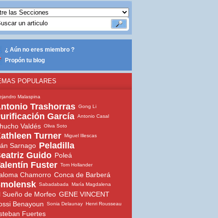
¿ Aún no eres miembro ?
Propón tu blog
EMAS POPULARES
ejandro Malaspina
ntonio Trashorras
Gong Li
urificación García
Antonio Casal
hucho Valdés
Oliva Soto
athleen Turner
Miguel Illescas
Peladilla
ván Sarnago
eatriz Guido
Poleá
alentín Fuster
Tom Hollander
aloma Chamorro
Conca de Barberá
molensk
Sabadabada
María Magdalena
l Sueño de Morfeo
GENE VINCENT
ossi Benayoun
Sonia Delaunay
Henri Rousseau
steban Fuertes