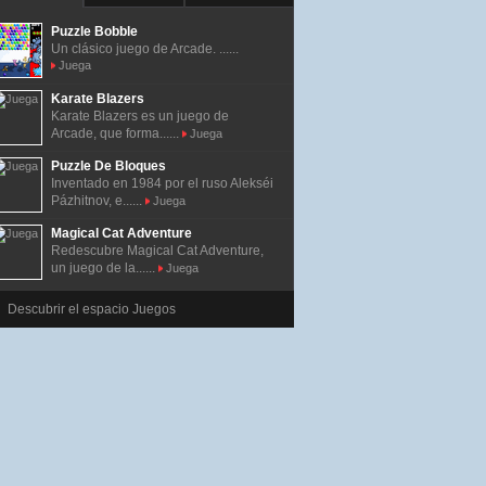
Puzzle Bobble
Un clásico juego de Arcade. ......
Juega
Karate Blazers
Karate Blazers es un juego de
Arcade, que forma......
Juega
Puzzle De Bloques
Inventado en 1984 por el ruso Alekséi
Pázhitnov, e......
Juega
Magical Cat Adventure
Redescubre Magical Cat Adventure,
un juego de la......
Juega
Descubrir el espacio Juegos