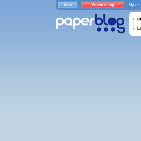
Inicio
Propón tu blog
Sígueno
Cu
E