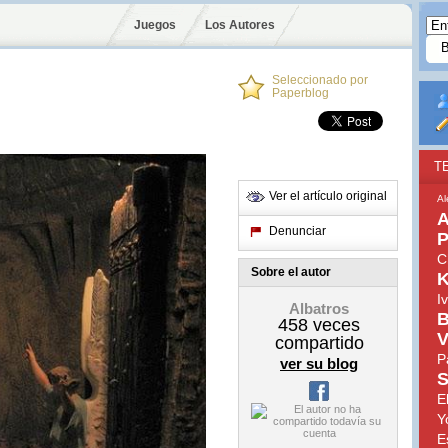
Juegos
Los Autores
Seleccionado por
Paperblog
T
Ver el artículo original
Al
A
Denunciar
P
C
Sobre el autor
K
I
Albatros
B
458
veces
V
compartido
P
ver su blog
S
E
Y
E