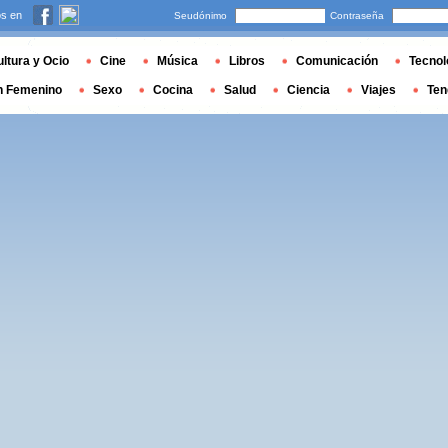
s en
Seudónimo
Contraseña
ltura y Ocio
Cine
Música
Libros
Comunicación
Tecnol
n Femenino
Sexo
Cocina
Salud
Ciencia
Viajes
Ten