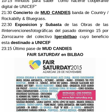
10-15 minutos para saber "cómo hacerte cooperante
digital de UNICEF"
21:30
Concierto
de
MUD CANDIES
banda de Country /
Rockabilly & Bluegrass.
22:30
Exposicion y Subasta
de las Obras de las
‪#‎intervencionesfotográficas‬ del pasado domingo 15 por
Zorrozaurre del colectivo
Igersbilbao
cuyo beneficio
esta
destinado a UNICEF
23:15 Último pase de
MUD CANDIES
FAIR SATURDAY en BILBAO