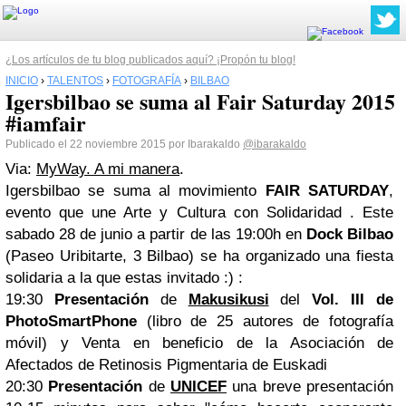
¿Los artículos de tu blog publicados aquí? ¡Propón tu blog!
INICIO
›
TALENTOS
›
FOTOGRAFÍA
›
BILBAO
Igersbilbao se suma al Fair Saturday 2015
#iamfair
Publicado el 22 noviembre 2015 por Ibarakaldo
@ibarakaldo
Via:
MyWay. A mi manera
.
Igersbilbao se suma al movimiento
FAIR SATURDAY
,
evento que une Arte y Cultura con Solidaridad . Este
sabado 28 de junio a partir de las 19:00h en
Dock Bilbao
(Paseo Uribitarte, 3 Bilbao) se ha organizado una fiesta
solidaria a la que estas invitado :) :
19:30
Presentación
de
Makusikusi
del
Vol. III de
PhotoSmartPhone
(libro de 25 autores de fotografía
móvil) y Venta en beneficio de la Asociación de
Afectados de Retinosis Pigmentaria de Euskadi
20:30
Presentación
de
UNICEF
una breve presentación