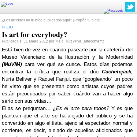
¿Los artículos de tu blog publicados aquí? ¡Propón tu blog!
INICIO
Is art for everybody?
Publicado el 31 enero 2012 por Majo Ruiz
@ms_artecontemp
Está bien de vez en cuando pasearte por la cafetería del
Museo Valenciano de la Ilustración y la Modernidad
(MuVIM)
para ver qué se cuece. Estos días podemos
encontrar la crítica que realiza el dúo
Cachetejack
,
Nuria Bellver y Raquel Fanjul, que “googleando” un poco
he visto que se presentan como artistas cuyos padres
están preocupados por saber cuándo van a hacer algo
serio con sus vidas…
Ellas se preguntan…
¿Es el arte para todos?
Y es que
plantean que el arte se ha alejado del público y se ha
convertido en algo elitista, ajeno al espectador normal y
corriente, es decir, alejado de aquellos aficionados que