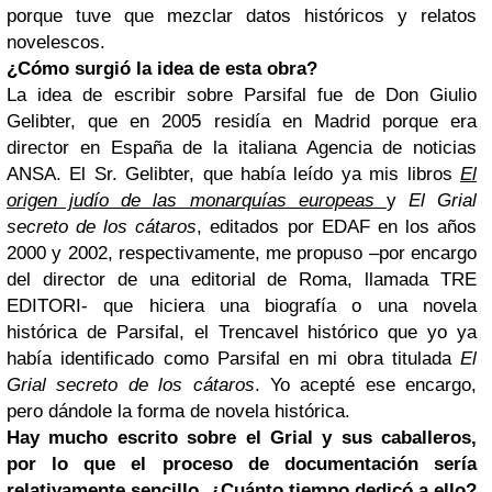
porque tuve que mezclar datos históricos y relatos
novelescos.
¿Cómo surgió la idea de esta obra?
La idea de escribir sobre Parsifal fue de Don Giulio
Gelibter, que en 2005 residía en Madrid porque era
director en España de la italiana Agencia de noticias
ANSA. El Sr. Gelibter, que había leído ya mis libros
El
origen judío de las monarquías europeas
y
El Grial
secreto de los cátaros
, editados por EDAF en los años
2000 y 2002, respectivamente, me propuso –por encargo
del director de una editorial de Roma, llamada TRE
EDITORI- que hiciera una biografía o una novela
histórica de Parsifal, el Trencavel histórico que yo ya
había identificado como Parsifal en mi obra titulada
El
Grial secreto de los cátaros
. Yo acepté ese encargo,
pero dándole la forma de novela histórica.
Hay mucho escrito sobre el Grial y sus caballeros,
por lo que el proceso de documentación sería
relativamente sencillo. ¿Cuánto tiempo dedicó a ello?