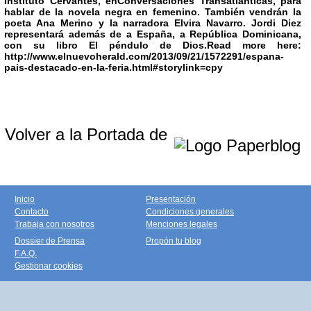
Instituto Cervantes, en
Conversaciones Transatlánticas
, para
hablar de la novela negra en femenino. También vendrán la
poeta Ana Merino y la narradora Elvira Navarro. Jordi Diez
representará además de a España, a República Dominicana,
con su libro
El péndulo de Dios
.
Read more here:
http://www.elnuevoherald.com/2013/09/21/1572291/espana-
pais-destacado-en-la-feria.html#storylink=cpy
Volver a la Portada de
Inicio
Presentación
Contacto
Condiciones generales
Trabaja con nosotros
Menciones legales
Dossier de Prensa
Propón tu blog
F.A.Q.
Gestionar cookies