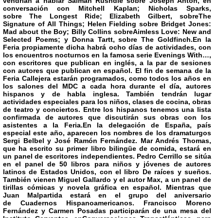
vendrían a hablar
Salman Rushdie
sobre
Joseph Antón
, en
conversación con Mitchell Kaplan; Nicholas Sparks,
sobre
The Longest Ride
; Elizabeth Gilbert, sobre
The
Signature of All Things
; Helen Fielding sobre
Bridget Jones:
Mad about the Boy
; Billy Collins sobre
Aimless Love: New and
Selected Poems
; y Donna Tartt, sobre
The Goldfinch
.En la
Feria propiamente dicha habrá ocho días de actividades, con
los encuentros nocturnos en la famosa serie
Evenings With…
,
con escritores que publican en inglés, a la par de sesiones
con autores que publican en español. El fin de semana de la
Feria Callejera estarán programados, como todos los años en
los salones del MDC a cada hora durante el día, autores
hispanos y de habla inglesa. También tendrán lugar
actividades especiales para los niños, clases de cocina, obras
de teatro y conciertos. Entre los hispanos tenemos una lista
confirmada de autores que discutirán sus obras con los
asistentes a la Feria.En la delegación de España, país
especial este año, aparecen los nombres de los dramaturgos
Sergi Belbel y José Ramón Fernández. Mar Andrés Thomas,
que ha escrito su primer libro bilingüe de comida, estará en
un panel de escritores independientes. Pedro Cerrillo se sitúa
en el panel de
50 libros para niños y jóvenes de autores
latinos de Estados Unidos
, con el libro
De raíces y sueños
.
También vienen
Miguel Gallardo
y el autor Max, a un panel de
tirillas cómicas y novela gráfica en español. Mientras que
Juan Malpartida estará en el grupo del aniversario
de
Cuadernos Hispanoamericanos
. Francisco Moreno
Fernández y
Carmen Posadas
participarán de una mesa del