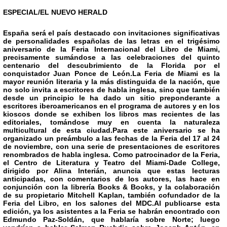
ESPECIAL/EL NUEVO HERALD
España será el país destacado con invitaciones significativas
de personalidades españolas de las letras en el trigésimo
aniversario de la Feria Internacional del Libro de Miami,
precisamente sumándose a las celebraciones del quinto
centenario del descubrimiento de la Florida por el
conquistador Juan Ponce de León.La Feria de Miami es la
mayor reunión literaria y la más distinguida de la nación, que
no solo invita a escritores de habla inglesa, sino que también
desde un principio le ha dado un sitio preponderante a
escritores iberoamericanos en el programa de autores y en los
kioscos donde se exhiben los libros mas recientes de las
editoriales, tomándose muy en cuenta la naturaleza
multicultural de esta ciudad.Para este aniversario se ha
organizado un preámbulo a las fechas de la Feria del 17 al 24
de noviembre, con una serie de presentaciones de escritores
renombrados de habla inglesa. Como patrocinador de la Feria,
el Centro de Literatura y Teatro del Miami-Dade College,
dirigido por Alina Interián, anuncia que estas lecturas
anticipadas, con comentarios de los autores, las hace en
conjunción con la librería Books & Books, y la colaboración
de su propietario Mitchell Kaplan, también cofundador de la
Feria del Libro, en los salones del MDC.Al publicarse esta
edición, ya los asistentes a la Feria se habrán encontrado con
Edmundo Paz-Soldán, que hablaría sobre
Norte
; luego