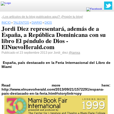
¿Los artículos de tu blog publicados aquí? ¡Propón tu blog!
INICIO
›
TALENTOS
›
DIARIO
›
DIOS
Jordi Diez representará, además de a
España, a República Dominicana con su
libro El péndulo de Dios -
ElNuevoHerald.com
Publicado el 23 septiembre 2013 por Jordi_diez
@iamxa
España, país destacado en la Feria Internacional del Libro de
Miami
Read more here:
http://www.elnuevoherald.com/2013/09/21/1572291/espana-
pais-destacado-en-la-feria.html#storylink=cpy