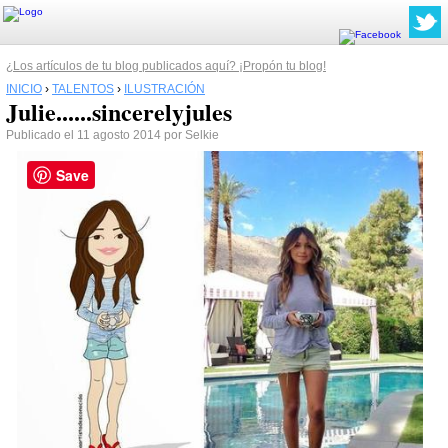
¿Los artículos de tu blog publicados aquí? ¡Propón tu blog!
INICIO
›
TALENTOS
›
ILUSTRACIÓN
Julie......sincerelyjules
Publicado el 11 agosto 2014 por Selkie
Save