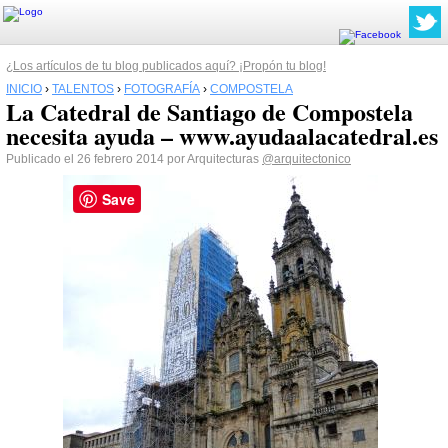
¿Los artículos de tu blog publicados aquí? ¡Propón tu blog!
INICIO
›
TALENTOS
›
FOTOGRAFÍA
›
COMPOSTELA
La Catedral de Santiago de Compostela
necesita ayuda – www.ayudaalacatedral.es
Publicado el 26 febrero 2014 por Arquitecturas
@arquitectonico
Save