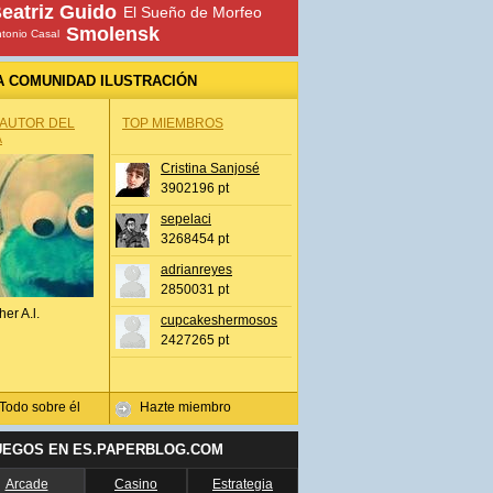
eatriz Guido
El Sueño de Morfeo
Smolensk
tonio Casal
A COMUNIDAD ILUSTRACIÓN
 AUTOR DEL
TOP MIEMBROS
A
Cristina Sanjosé
3902196 pt
sepelaci
3268454 pt
adrianreyes
2850031 pt
her A.l.
cupcakeshermosos
2427265 pt
Todo sobre él
Hazte miembro
UEGOS EN ES.PAPERBLOG.COM
Arcade
Casino
Estrategia