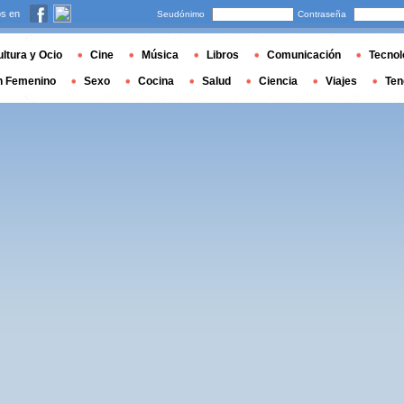
s en
Seudónimo
Contraseña
ltura y Ocio
Cine
Música
Libros
Comunicación
Tecnol
n Femenino
Sexo
Cocina
Salud
Ciencia
Viajes
Ten