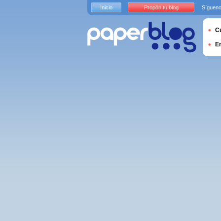
Inicio
Propón tu blog
Sígueno
Cu
E