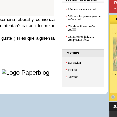
B
An
Láminas en señor cool
Más cositas para regalo en
 semana laboral y comienza
señor cool
L
 intentaré pasarlo lo mejor
Tienda online en señor
cool!!!!!!
EL
DÍ
Cumpleaños feliz......
guste ( si es que alguien la
cumpleaños feliz
Revistas
Ilustración
e
Pintura
Est
Talentos
J