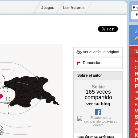
Juegos
Los Autores
T
Ver el artículo original
Al
Denunciar
C
R
Sobre el autor
P
P
Selkie
165
veces
Ol
compartido
G
ver su blog
P
V
S
A
To
K
Sus últimos artículos