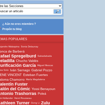
¿ Aún no eres miembro ?
Propón tu blog
EMAS POPULARES
ejandro Malaspina
Sonia Delaunay
onca de Barberá
afael Spregelburd
Sabadabada
eladilla
Chucho Valdés
urificación García
Miguel Illescas
Iván Sarnago
Gabriel Pozzo
iva Soto
ENE VINCENT
Esteban Fuertes
aloma Chamorro
María Magdalena
alentín Fuster
alón del Cómic
Yossi Benayoun
ntonio Trashorras
Poleá
m Hollander
Henri Rousseau
athleen Turner
Zulu
Gong Li