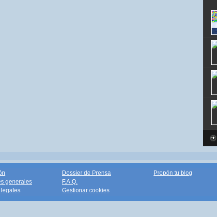
ón
Dossier de Prensa
Propón tu blog
s generales
F.A.Q.
legales
Gestionar cookies