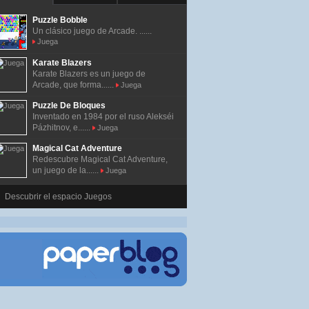
Puzzle Bobble
Un clásico juego de Arcade. ......
Juega
Karate Blazers
Karate Blazers es un juego de
Arcade, que forma......
Juega
Puzzle De Bloques
Inventado en 1984 por el ruso Alekséi
Pázhitnov, e......
Juega
Magical Cat Adventure
Redescubre Magical Cat Adventure,
un juego de la......
Juega
Descubrir el espacio Juegos