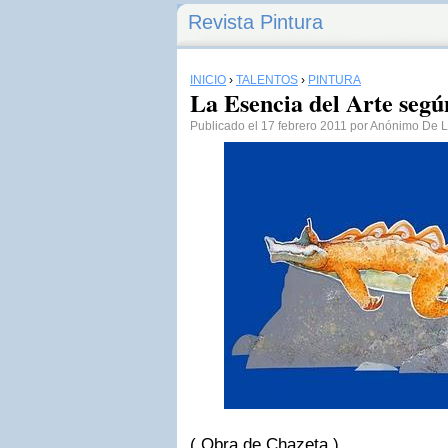
Revista Pintura
INICIO
›
TALENTOS
›
PINTURA
La Esencia del Arte segú
Publicado el 17 febrero 2011 por Anónimo De 
( Obra de Chazeta )