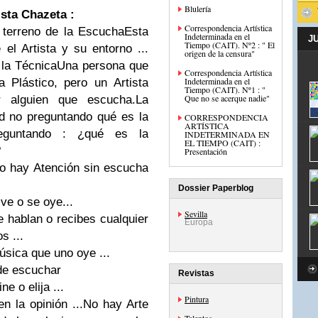
Blulería
ista
Chazeta :
Correspondencia Artística
l terreno de la EscuchaEsta
Indeterminada en el
J
Tiempo (CAIT). Nº2 : " El
 el Artista y su entorno ...
origen de la censura"
r la TécnicaUna persona que
Correspondencia Artística
Indeterminada en el
 Plástico, pero un Artista
Tiempo (CAIT). Nº1 : "
Que no se acerque nadie"
r alguien que escucha.La
ad no preguntando qué es la
CORRESPONDENCIA
ARTÍSTICA
reguntando : ¿qué es la
INDETERMINADA EN
EL TIEMPO (CAIT) :
?
Presentación
o hay Atención sin escucha
Dossier Paperblog
ve o se oye...
Sevilla
 hablan o recibes cualquier
Europa
s ...
sica que uno oye ...
de escuchar
Revistas
e o elija ...
Pintura
n la opinión ...No hay Arte