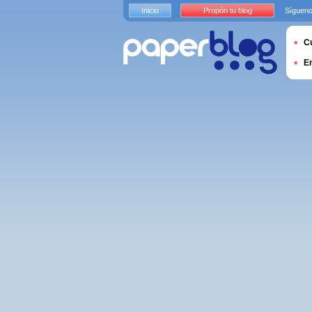
Inicio
Propón tu blog
Sígueno
Cu
E