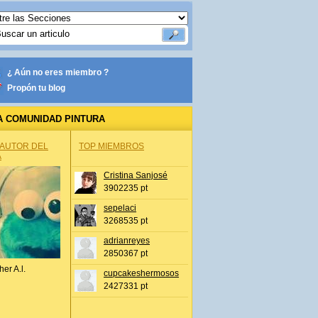
¿ Aún no eres miembro ?
Propón tu blog
A COMUNIDAD PINTURA
 AUTOR DEL
TOP MIEMBROS
A
Cristina Sanjosé
3902235 pt
sepelaci
3268535 pt
adrianreyes
2850367 pt
her A.l.
cupcakeshermosos
2427331 pt