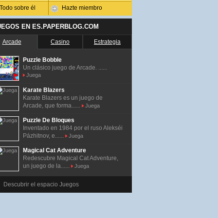
Todo sobre él
Hazte miembro
UEGOS EN ES.PAPERBLOG.COM
Arcade
Casino
Estrategia
Puzzle Bobble
Un clásico juego de Arcade. ......
Juega
Karate Blazers
Karate Blazers es un juego de
Arcade, que forma......
Juega
Puzzle De Bloques
Inventado en 1984 por el ruso Alekséi
Pázhitnov, e......
Juega
Magical Cat Adventure
Redescubre Magical Cat Adventure,
un juego de la......
Juega
Descubrir el espacio Juegos