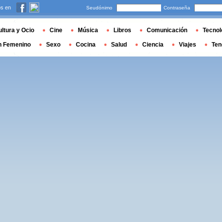
s en
Seudónimo
Contraseña
ltura y Ocio
Cine
Música
Libros
Comunicación
Tecnol
n Femenino
Sexo
Cocina
Salud
Ciencia
Viajes
Ten