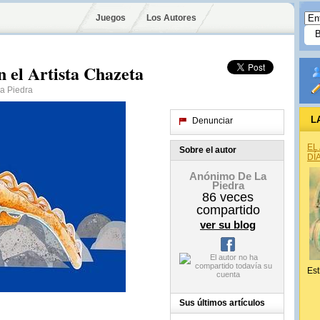
Juegos
Los Autores
n el Artista Chazeta
La Piedra
L
Denunciar
EL
Sobre el autor
DÍ
Anónimo De La
Piedra
86
veces
compartido
ver su blog
Est
Sus últimos artículos