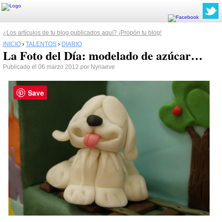
¿Los artículos de tu blog publicados aquí? ¡Propón tu blog!
INICIO
›
TALENTOS
›
DIARIO
La Foto del Día: modelado de azúcar…
Publicado el 06 marzo 2012 por Nynaeve
Save