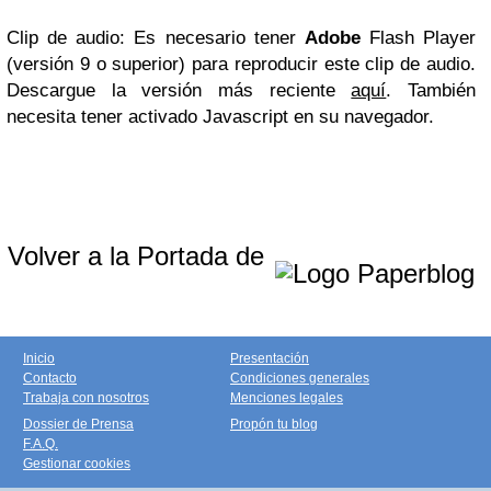
Clip de audio: Es necesario tener
Adobe
Flash Player
(versión 9 o superior) para reproducir este clip de audio.
Descargue la versión más reciente
aquí
. También
necesita tener activado Javascript en su navegador.
Volver a la Portada de
Inicio
Presentación
Contacto
Condiciones generales
Trabaja con nosotros
Menciones legales
Dossier de Prensa
Propón tu blog
F.A.Q.
Gestionar cookies