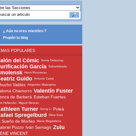
¿ Aún no eres miembro ?
Propón tu blog
EMAS POPULARES
alón del Cómic
Sonia Delaunay
urificación García
Sabadabada
molensk
Henri Rousseau
eatriz Guido
Antonio Casal
hucho Valdés
Alejandro Malaspina
Valentín Fuster
aloma Chamorro
onca de Barberá
Esteban Fuertes
m Hollander
Miguel Illescas
athleen Turner
Poleá
Gong Li
afael Spregelburd
Oliva Soto
l Sueño de Morfeo
María Magdalena
Zulu
abriel Pozzo
Iván Sarnago
ENE VINCENT