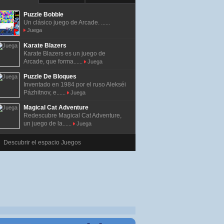
Puzzle Bobble
Un clásico juego de Arcade. ......
Juega
Karate Blazers
Karate Blazers es un juego de
Arcade, que forma......
Juega
Puzzle De Bloques
Inventado en 1984 por el ruso Alekséi
Pázhitnov, e......
Juega
Magical Cat Adventure
Redescubre Magical Cat Adventure,
un juego de la......
Juega
Descubrir el espacio Juegos