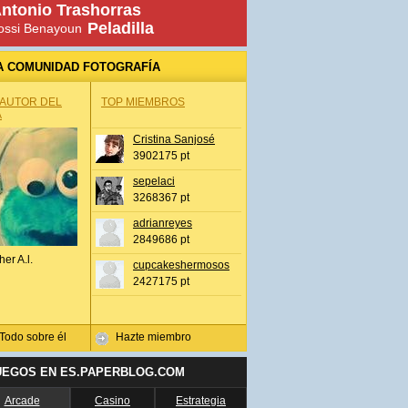
ntonio Trashorras
Peladilla
ossi Benayoun
A COMUNIDAD FOTOGRAFÍA
 AUTOR DEL
TOP MIEMBROS
A
Cristina Sanjosé
3902175 pt
sepelaci
3268367 pt
adrianreyes
2849686 pt
her A.l.
cupcakeshermosos
2427175 pt
Todo sobre él
Hazte miembro
UEGOS EN ES.PAPERBLOG.COM
Arcade
Casino
Estrategia