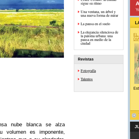
A
sigue su ritmo
Y
Una ventana, un árbol y
una nueva forma de mirar
L
La pausa en el suelo
La elegancia silenciosa de
EL
la paloma urbana: una
pausa en medio de la
DÍ
ciudad
Revistas
Fotografía
Talentos
Est
sa nube blanca se alza
J
u volumen es imponente,