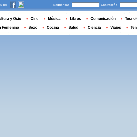
s en
Seudónimo
Contraseña
ltura y Ocio
Cine
Música
Libros
Comunicación
Tecnol
n Femenino
Sexo
Cocina
Salud
Ciencia
Viajes
Ten