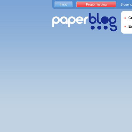
Inicio
Propón tu blog
Sígueno
Cu
E