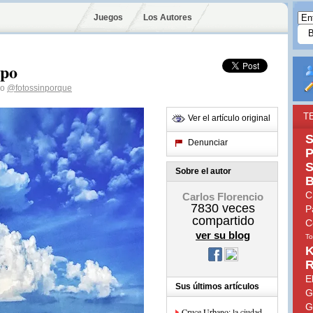
Juegos
Los Autores
mpo
io
@fotossinporque
T
Ver el artículo original
S
Denunciar
P
S
Sobre el autor
B
C
Carlos Florencio
7830
veces
P
compartido
C
ver su blog
To
K
R
E
Sus últimos artículos
G
G
Cruce Urbano: la ciudad