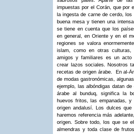
sabrosos patés. Aparte de las 
impuestas por el Corán, que por e
la ingesta de carne de cerdo, los
buena mesa y tienen una intensa 
se tiene en cuenta que los paíse
en general,
en Oriente y en el m
regiones se valora enormemente
islam, como en otras culturas,
amigos y familiares es un acto 
crear lazos sociales. Nosotros
recetas de origen árabe.
En al-Á
de modas gastronómicas, algunas 
ejemplo, las albóndigas datan de
árabe al bunduq, significa la b
huevos fritos, las empanadas, y
origen andalusí. Los dulces qu
haremos referencia más adelante
origen. Sobre todo, los que se e
almendras y toda clase de fruto