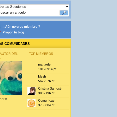
¿ Aún no eres miembro ?
Propón tu blog
AS COMUNIDADES
 AUTOR DEL
TOP MIEMBROS
A
martaelen
10126914 pt
Mesh
5629576 pt
Cristina Sanjosé
3902196 pt
her A.l.
Comunicae
3758004 pt