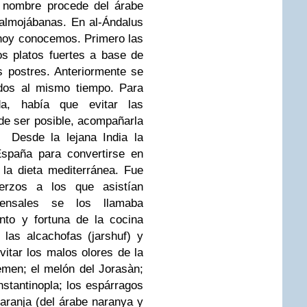
o nombre procede del árabe
s almojábanas. En al-Ándalus
hoy conocemos. Primero las
s platos fuertes a base de
s postres. Anteriormente se
odos al mismo tiempo. Para
a, había que evitar las
de ser posible, acompañarla
Desde la lejana India la
España para convertirse en
la dieta mediterránea. Fue
erzos a los que asistían
ensales se los llamaba
nto y fortuna de la cocina
 las alcachofas (jarshuf) y
itar los malos olores de la
emen; el melón del Jorasàn;
nstantinopla; los espárragos
 naranja (del árabe naranya y