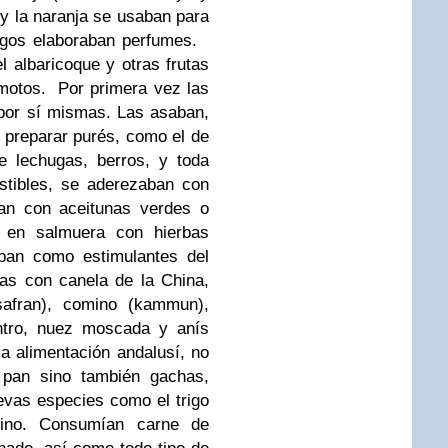
 y la naranja se usaban para
jugos elaboraban perfumes.
l albaricoque y otras frutas
emotos.
Por primera vez las
 por sí mismas. Las asaban,
 preparar purés, como el de
e lechugas, berros, y toda
stibles, se aderezaban con
an con aceitunas verdes o
 en salmuera con hierbas
aban como estimulantes del
as con canela de la China,
safran), comino (kammun),
antro, nuez moscada y anís
a alimentación andalusí, no
r pan sino también gachas,
evas especies como el trigo
ino.
Consumían carne de