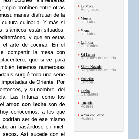
restricciones alimentarias
La Meca
jemplo prohíben entre otras
Religiosos
 musulmanes disfrutan de la
Murcia
cultura culinaria. Y más si
ciudades
s islámicos están situados,
Viena
ciudades
editerráneo, y que en estas
La India
 el arte de cocinar. En el
Cantantes
 el compartir la mesa con
Sri Lanka
Regiones del mundo
placentero, que sirve para
Sierra Nevada
 también tenemos numerosas
Regiones del mundo
ndalus surgió toda una serie
Fráncfort
importadas de Oriente. Por
Europa
 entonces, y su nombre, del
Lanka
Cantantes
ola. Las frituras como los
Cuajada
 el
arroz con leche
son de
Postres
e hoy conocemos, a los que
Arroz con leche
, podrían ser de ese mismo
Postres
laboran basándose en miel,
s secos. Así sucede con el