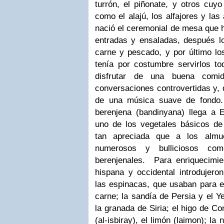
turrón, el piñonate, y otros cuy
como el alajú, los alfajores y la
nació el ceremonial de mesa que 
entradas y ensaladas, después lo
carne y pescado, y por último lo
tenía por costumbre servirlos t
disfrutar de una buena comid
conversaciones controvertidas y, 
de una música suave de fondo.
berenjena (bandinyana) llega a 
uno de los vegetales básicos de 
tan apreciada que a los almu
numerosos y bulliciosos com
berenjenales.
Para enriquecimie
hispana y occidental introdujeron
las espinacas, que usaban para ev
carne; la sandía de Persia y el Y
la granada de Siria; el higo de Co
(al-isbiray), el limón (laimon); la