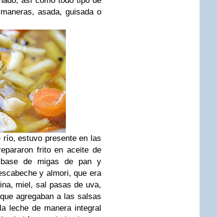
enado, así como todo tipo de
 maneras, asada, guisada o
río, estuvo presente en las
pararon frito en aceite de
a base de migas de pan y
escabeche y almori, que era
na, miel, sal pasas de uva,
 que agregaban a las salsas
a leche de manera integral