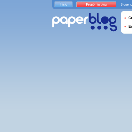
Inicio
Propón tu blog
Sígueno
Cu
E