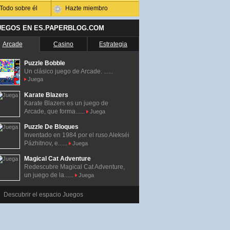
Todo sobre él
Hazte miembro
UEGOS EN ES.PAPERBLOG.COM
Arcade
Casino
Estrategia
Puzzle Bobble
Un clásico juego de Arcade. ......
Juega
Karate Blazers
Karate Blazers es un juego de
Arcade, que forma......
Juega
Puzzle De Bloques
Inventado en 1984 por el ruso Alekséi
Pázhitnov, e......
Juega
Magical Cat Adventure
Redescubre Magical Cat Adventure,
un juego de la......
Juega
Descubrir el espacio Juegos