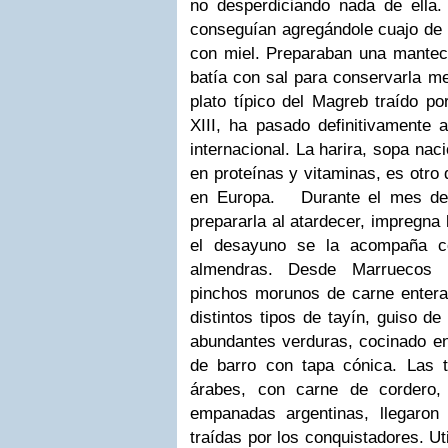
no desperdiciando nada de ella.
conseguían agregándole cuajo de c
con miel. Preparaban una mante
batía con sal para conservarla m
plato típico del Magreb traído po
XIII, ha pasado definitivamente 
internacional. La harira, sopa na
en proteínas y vitaminas, es otro 
en Europa.
Durante el mes de
prepararla al atardecer, impregna
el desayuno se la acompaña co
almendras. Desde Marruecos l
pinchos morunos de carne entera,
distintos tipos de tayín, guiso d
abundantes verduras, cocinado en
de barro con tapa cónica. Las tr
árabes, con carne de cordero,
empanadas argentinas, llegaron
traídas por los conquistadores. Ut