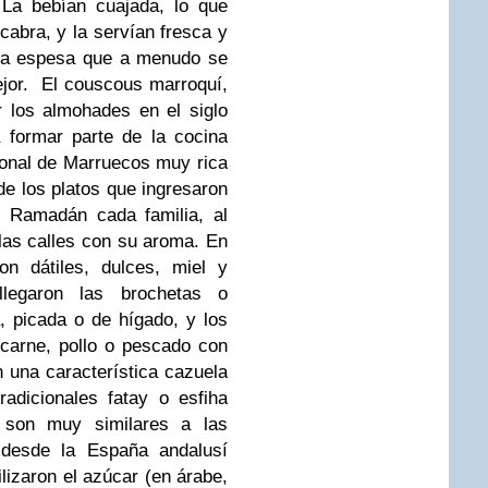
 La bebían cuajada, lo que
abra, y la servían fresca y
ca espesa que a menudo se
ejor.
El couscous marroquí,
r los almohades en el siglo
a formar parte de la cocina
cional de Marruecos muy rica
de los platos que ingresaron
 Ramadán cada familia, al
 las calles con su aroma. En
n dátiles, dulces, miel y
legaron las brochetas o
 picada o de hígado, y los
e carne, pollo o pescado con
 una característica cazuela
adicionales fatay o esfiha
 son muy similares a las
 desde la España andalusí
ilizaron el azúcar (en árabe,