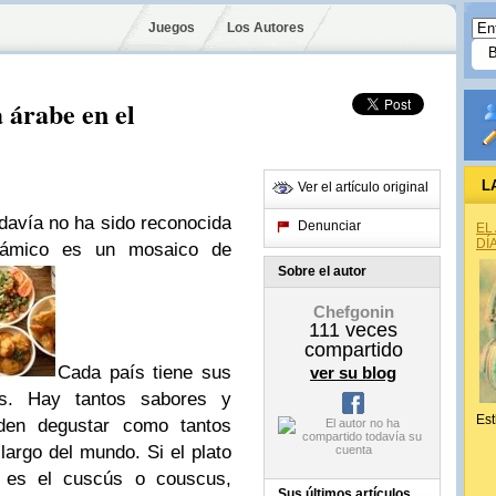
Juegos
Los Autores
a árabe en el
L
Ver el artículo original
odavía no ha sido reconocida
Denunciar
EL
DÍ
lámico es un mosaico de
Sobre el autor
Chefgonin
111
veces
compartido
Cada país tiene sus
ver su blog
ias. Hay tantos sabores y
Est
den degustar como tantos
argo del mundo. Si el plato
 es el cuscús o couscus,
Sus últimos artículos