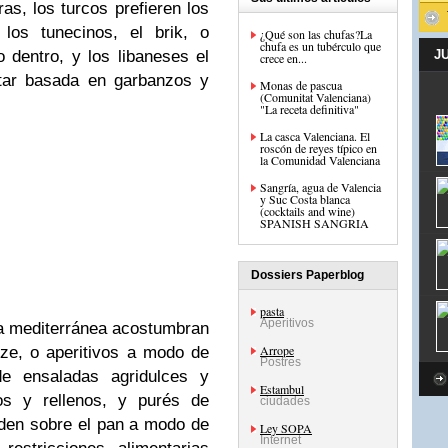
s, los turcos prefieren los
 los tunecinos, el brik, o
¿Qué son las chufas?La
chufa es un tubérculo que
 dentro, y los libaneses el
J
crece en...
ar basada en garbanzos y
Monas de pascua
(Comunitat Valenciana)
"La receta definitiva"
La casca Valenciana. El
roscón de reyes típico en
la Comunidad Valenciana
Sangría, agua de Valencia
y Suc Costa blanca
(cocktails and wine)
SPANISH SANGRIA
Dossiers Paperblog
pasta
Aperitivos
ca mediterránea acostumbran
Arrope
ze, o aperitivos a modo de
Postres
e ensaladas agridulces y
Estambul
tos y rellenos, y purés de
ciudades
den sobre el pan a modo de
Ley SOPA
Internet