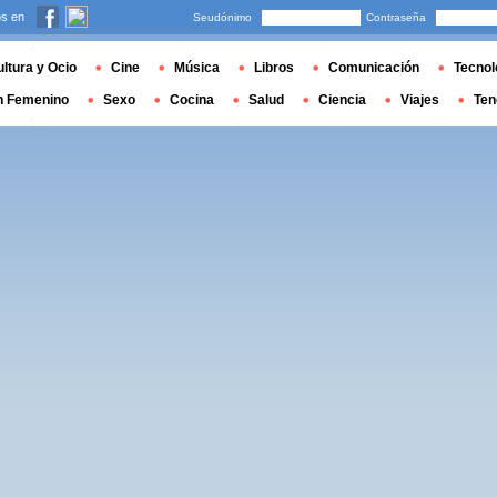
s en
Seudónimo
Contraseña
ltura y Ocio
Cine
Música
Libros
Comunicación
Tecnol
n Femenino
Sexo
Cocina
Salud
Ciencia
Viajes
Ten