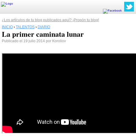
¿Los artículos de tu blog publicados aquí? ¡Propón tu blog!
INICIO
›
TALENTOS
›
DIARIO
La primer caminata lunar
Publicado el 19 julio 2014 por Koroliov