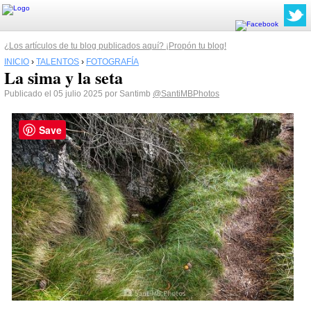
¿Los artículos de tu blog publicados aquí? ¡Propón tu blog!
INICIO
›
TALENTOS
›
FOTOGRAFÍA
La sima y la seta
Publicado el 05 julio 2025 por Santimb
@SantiMBPhotos
Save