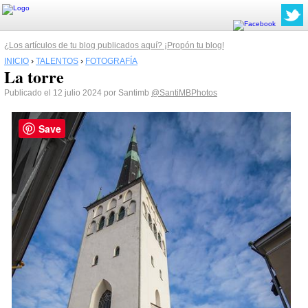
¿Los artículos de tu blog publicados aquí? ¡Propón tu blog!
INICIO
›
TALENTOS
›
FOTOGRAFÍA
La torre
Publicado el 12 julio 2024 por Santimb
@SantiMBPhotos
Save