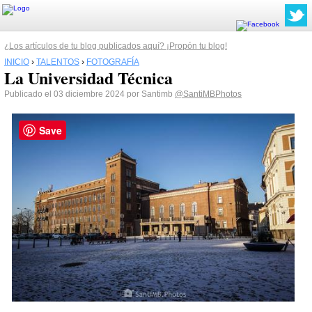
¿Los artículos de tu blog publicados aquí? ¡Propón tu blog!
INICIO
›
TALENTOS
›
FOTOGRAFÍA
La Universidad Técnica
Publicado el 03 diciembre 2024 por Santimb
@SantiMBPhotos
Save