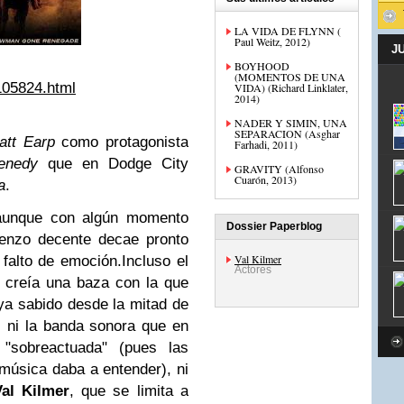
LA VIDA DE FLYNN (
Paul Weitz, 2012)
J
BOYHOOD
(MOMENTOS DE UNA
m105824.html
VIDA) (Richard Linklater,
2014)
NADER Y SIMIN, UNA
SEPARACION (Asghar
att Earp
como protagonista
Farhadi, 2011)
enedy
que en Dodge City
GRAVITY (Alfonso
Cuarón, 2013)
a
.
a aunque con algún momento
Dossier Paperblog
enzo decente decae pronto
Val Kilmer
 falto de emoción.
Incluso el
Actores
r creía una baza con la que
ya sabido desde la mitad de
s, ni la banda sonora que en
"sobreactuada" (pues las
música daba a entender), ni
Val Kilmer
, que se limita a