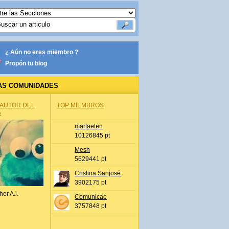
¿ Aún no eres miembro ?
Propón tu blog
AS COMUNIDADES
 AUTOR DEL
TOP MIEMBROS
A
martaelen
10126845 pt
Mesh
5629441 pt
Cristina Sanjosé
3902175 pt
her A.l.
Comunicae
3757848 pt