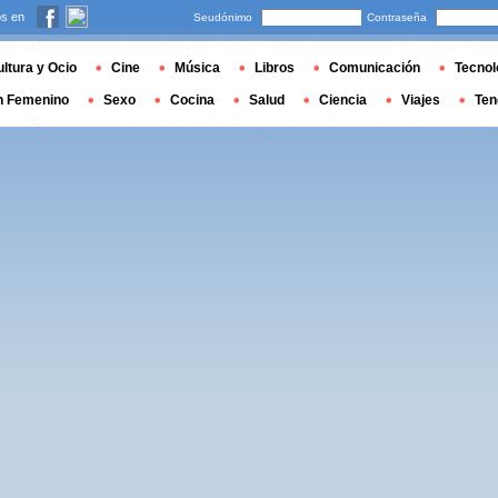
s en
Seudónimo
Contraseña
ltura y Ocio
Cine
Música
Libros
Comunicación
Tecnol
n Femenino
Sexo
Cocina
Salud
Ciencia
Viajes
Ten