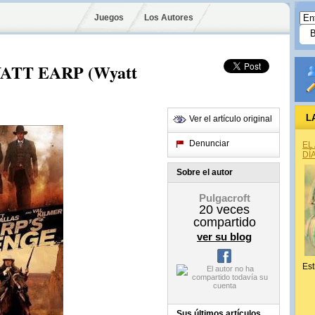
Juegos
Los Autores
TT EARP (Wyatt
L
Ver el artículo original
Denunciar
EL
DÍ
Sobre el autor
Pulgacroft
20
veces
compartido
ver su blog
Est
Sus últimos artículos