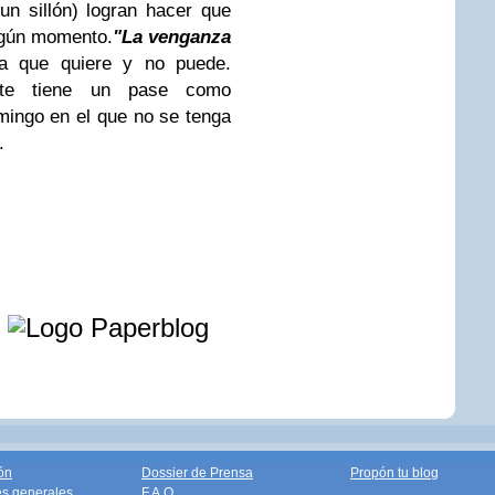
un sillón) logran hacer que
ngún momento.
"La venganza
la que quiere y no puede.
nte tiene un pase como
mingo en el que no se tenga
.
e
ón
Dossier de Prensa
Propón tu blog
s generales
F.A.Q.