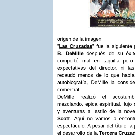
origen de la imagen
"
Las Cruzadas
" fue la siguiente
B. DeMille
después de su éxit
comportó mal en taquilla pero
expectativas del director, ni la
recaudó menos de lo que había
autobiografía, DeMille la consi
comercial.
DeMille realizó el acostum
mezclando, epica espiritual, lujo 
y aventuras al estilo de la nov
Scott
. Aquí no vamos a encontra
espectáculo. A pesar del título la
el desarrollo de la
Tercera Cruza