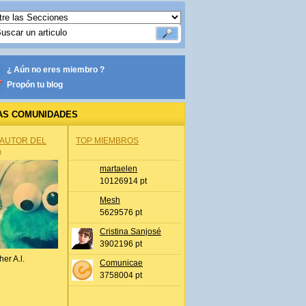
¿ Aún no eres miembro ?
Propón tu blog
AS COMUNIDADES
 AUTOR DEL
TOP MIEMBROS
A
martaelen
10126914 pt
Mesh
5629576 pt
Cristina Sanjosé
3902196 pt
her A.l.
Comunicae
3758004 pt