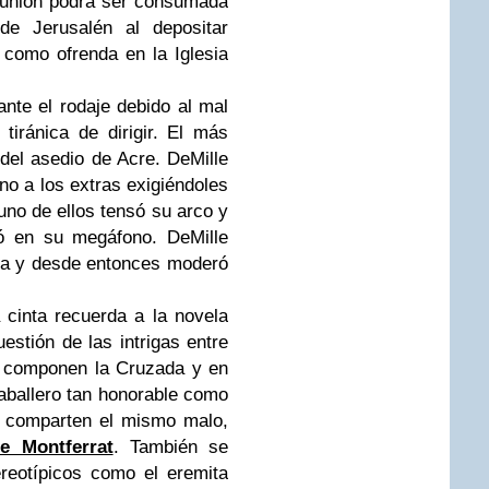
 unión podrá ser consumada
e Jerusalén al depositar
como ofrenda en la Iglesia
nte el rodaje debido al mal
tiránica de dirigir. El más
del asedio de Acre. DeMille
no a los extras exigiéndoles
no de ellos tensó su arco y
vó en su megáfono. DeMille
día y desde entonces moderó
cinta recuerda a la novela
uestión de las intrigas entre
e componen la Cruzada y en
aballero tan honorable como
o comparten el mismo malo,
e Montferrat
. También se
reotípicos como el eremita