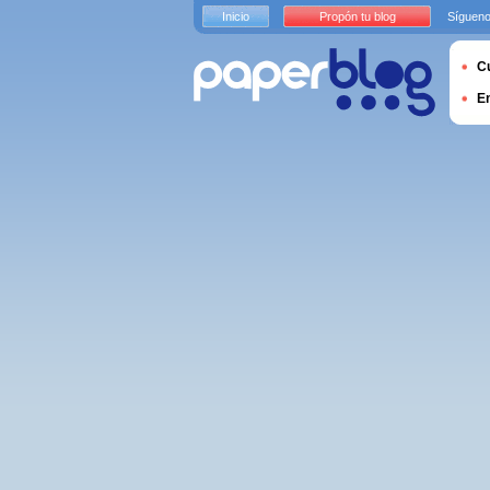
Inicio
Propón tu blog
Sígueno
Cu
E