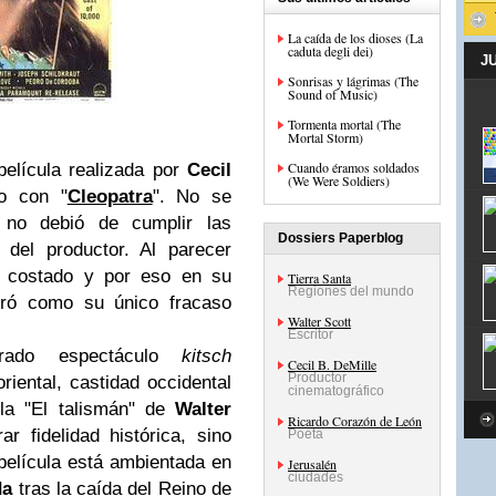
La caída de los dioses (La
caduta degli dei)
J
Sonrisas y lágrimas (The
Sound of Music)
Tormenta mortal (The
Mortal Storm)
Cuando éramos soldados
 película realizada por
Cecil
(We Were Soldiers)
o con "
Cleopatra
". No se
 no debió de cumplir las
Dossiers Paperblog
s del productor. Al parecer
 costado y por eso en su
Tierra Santa
Regiones del mundo
deró como su único fracaso
Walter Scott
Escritor
brado espectáculo
kitsch
Cecil B. DeMille
Productor
oriental, castidad occidental
cinematográfico
ela "El talismán" de
Walter
Ricardo Corazón de León
r fidelidad histórica, sino
Poeta
 película está ambientada en
Jerusalén
ciudades
da
tras la caída del Reino de