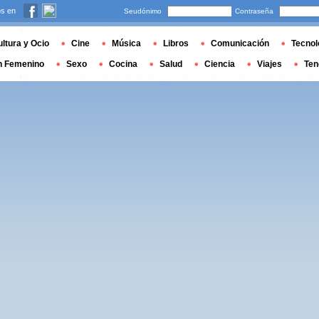
s en
Seudónimo
Contraseña
ltura y Ocio
Cine
Música
Libros
Comunicación
Tecnol
n Femenino
Sexo
Cocina
Salud
Ciencia
Viajes
Ten