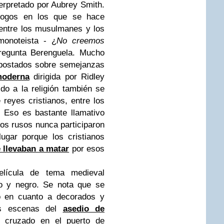
erpretado por Aubrey Smith.
álogos en los que se hace
 entre los musulmanes y los
 monoteista - ¿
No creemos
regunta Berenguela. Mucho
mpostados sobre semejanzas
moderna
dirigida por Ridley
ido a la religión también se
reyes cristianos, entre los
 Eso es bastante llamativo
os rusos nunca participaron
ugar porque los cristianos
 llevaban a matar
por esos
elícula de tema medieval
co y negro. Se nota que se
o en cuanto a decorados y
las escenas del
asedio de
to cruzado en el puerto de