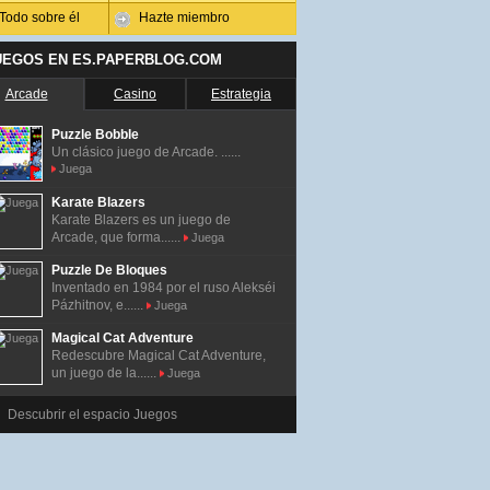
Todo sobre él
Hazte miembro
UEGOS EN ES.PAPERBLOG.COM
Arcade
Casino
Estrategia
Puzzle Bobble
Un clásico juego de Arcade. ......
Juega
Karate Blazers
Karate Blazers es un juego de
Arcade, que forma......
Juega
Puzzle De Bloques
Inventado en 1984 por el ruso Alekséi
Pázhitnov, e......
Juega
Magical Cat Adventure
Redescubre Magical Cat Adventure,
un juego de la......
Juega
Descubrir el espacio Juegos