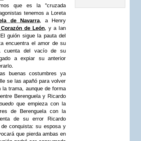
ramos que es la "cruzada
tagonistas tenemos a Loreta
ela de Navarra
, a Henry
 Corazón de León
, y a Ian
 El guión sigue la pauta del
ta encuentra el amor de su
a cuenta del vacío de su
igado a expiar su anterior
rarlo.
las buenas costumbres ya
le se las apañó para volver
en la trama, aunque de forma
 entre Berenguela y Ricardo
 puedo
que empieza con la
res de Berenguela con la
enta de su error Ricardo
r de conquista: su esposa y
ovocará que pierda ambas en