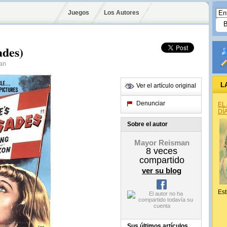
Juegos
Los Autores
ades)
man
L
Ver el artículo original
Denunciar
EL
DÍ
Sobre el autor
Mayor Reisman
8
veces
compartido
ver su blog
Est
Sus últimos artículos