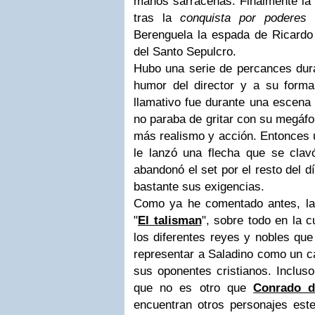
manos sarracenas. Finalmente la
tras la
conquista
por poderes
d
Berenguela la espada de Ricardo 
del Santo Sepulcro.
Hubo una serie de percances dura
humor del director y a su forma 
llamativo fue durante una escena 
no paraba de gritar con su megáfo
más realismo y acción. Entonces u
le lanzó una flecha que se cla
abandonó el set por el resto del 
bastante sus exigencias.
Como ya he comentado antes, la 
"
El talisman
", sobre todo en la c
los diferentes reyes y nobles qu
representar a Saladino como un c
sus oponentes cristianos. Inclus
que no es otro que
Conrado d
encuentran otros personajes este