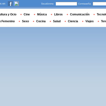
s en
Seudónimo
Contraseña
ltura y Ocio
Cine
Música
Libros
Comunicación
Tecnol
n Femenino
Sexo
Cocina
Salud
Ciencia
Viajes
Ten