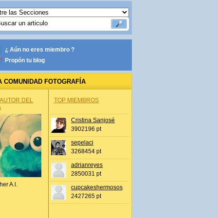
¿ Aún no eres miembro ?
Propón tu blog
A COMUNIDAD FOTOGRAFÍA
 AUTOR DEL
TOP MIEMBROS
A
Cristina Sanjosé
3902196 pt
sepelaci
3268454 pt
adrianreyes
2850031 pt
her A.l.
cupcakeshermosos
2427265 pt