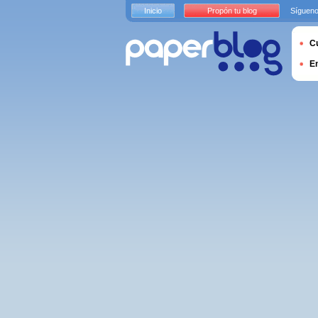
Inicio
Propón tu blog
Sígueno
Cu
E