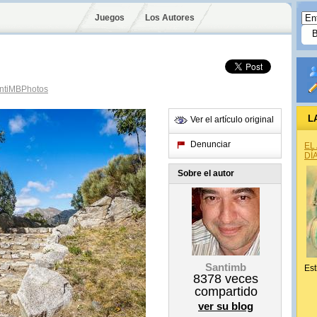
Juegos
Los Autores
tiMBPhotos
L
Ver el artículo original
Denunciar
EL
DÍ
Sobre el autor
Santimb
Est
8378
veces
compartido
ver su blog