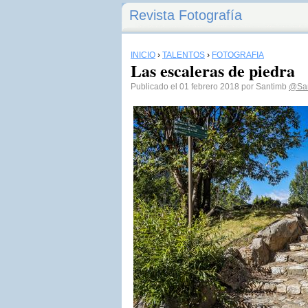
Revista Fotografía
INICIO
›
TALENTOS
›
FOTOGRAFÍA
Las escaleras de piedra
Publicado el 01 febrero 2018 por Santimb
@San