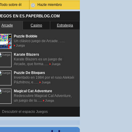
Todo sobre él
Hazte miembro
UEGOS EN ES.PAPERBLOG.COM
Arcade
Casino
Estrategia
Puzzle Bobble
Un clásico juego de Arcade. ......
Juega
Karate Blazers
Karate Blazers es un juego de
Arcade, que forma......
Juega
Puzzle De Bloques
Inventado en 1984 por el ruso Alekséi
Pázhitnov, e......
Juega
Magical Cat Adventure
Redescubre Magical Cat Adventure,
un juego de la......
Juega
Descubrir el espacio Juegos