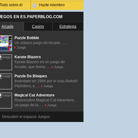
Todo sobre él
Hazte miembro
UEGOS EN ES.PAPERBLOG.COM
Arcade
Casino
Estrategia
Puzzle Bobble
Un clásico juego de Arcade. ......
Juega
Karate Blazers
Karate Blazers es un juego de
Arcade, que forma......
Juega
Puzzle De Bloques
Inventado en 1984 por el ruso Alekséi
Pázhitnov, e......
Juega
Magical Cat Adventure
Redescubre Magical Cat Adventure,
un juego de la......
Juega
Descubrir el espacio Juegos