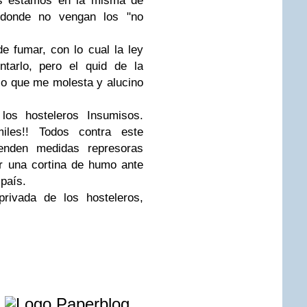
os estamos en la misma de
, donde no vengan los "no
e fumar, con lo cual la ley
ntarlo, pero el quid de la
lo que me molesta y alucino
 los hosteleros Insumisos.
iles!! Todos contra este
enden medidas represoras
ar una cortina de humo ante
país.
privada de los hosteleros,
e