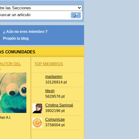
¿ Aún no eres miembro ?
Propón tu blog
AS COMUNIDADES
 AUTOR DEL
TOP MIEMBROS
A
martaelen
10126914 pt
Mesh
5629576 pt
Cristina Sanjosé
3902196 pt
her A.l.
Comunicae
3758004 pt