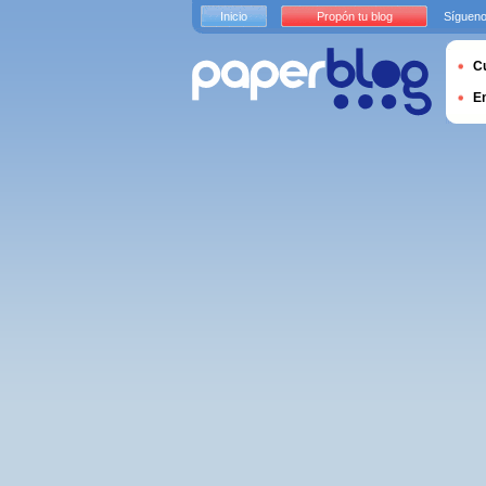
Inicio
Propón tu blog
Sígueno
Cu
E