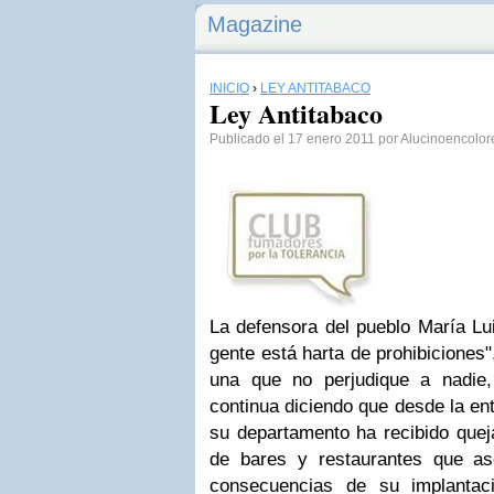
Magazine
INICIO
›
LEY ANTITABACO
Ley Antitabaco
Publicado el 17 enero 2011 por Alucinoencolor
La defensora del pueblo María Lu
gente está harta de prohibiciones"
una que no perjudique a nadie,
continua diciendo que desde la ent
su departamento ha recibido queja
de bares y restaurantes que as
consecuencias de su implantac