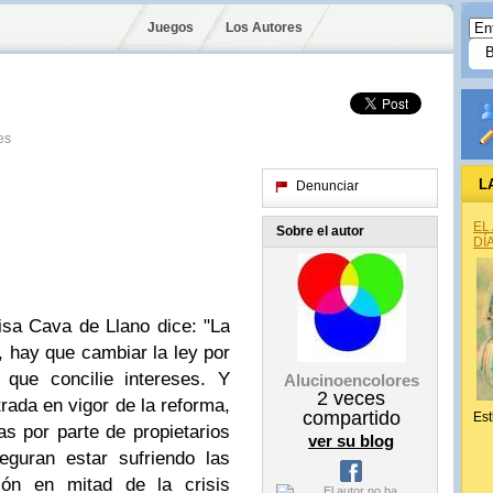
Juegos
Los Autores
es
L
Denunciar
EL
Sobre el autor
DÍ
isa Cava de Llano dice: "La
, hay que cambiar la ley por
 que concilie intereses. Y
Alucinoencolores
2
veces
rada en vigor de la reforma,
compartido
Est
s por parte de propietarios
ver su blog
eguran estar sufriendo las
ión en mitad de la crisis