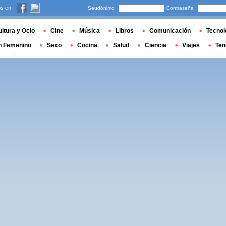
s en
Seudónimo
Contraseña
ltura y Ocio
Cine
Música
Libros
Comunicación
Tecnol
n Femenino
Sexo
Cocina
Salud
Ciencia
Viajes
Ten