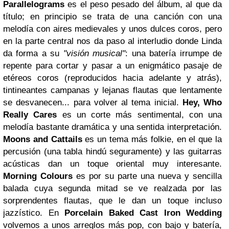
Parallelograms
es el peso pesado del álbum, al que da
título; en principio se trata de una canción con una
melodía con aires medievales y unos dulces coros, pero
en la parte central nos da paso al interludio donde Linda
da forma a su
"visión musical"
: una batería irrumpe de
repente para cortar y pasar a un enigmático pasaje de
etéreos coros (reproducidos hacia adelante y atrás),
tintineantes campanas y lejanas flautas que lentamente
se desvanecen... para volver al tema inicial.
Hey, Who
Really Cares
es un
corte más
sentimental, con una
melodía bastante dramática y una sentida interpretación.
Moons and Cattails
es un tema más folkie, en el que la
percusión (una tabla hindú seguramente) y las guitarras
acústicas dan un toque oriental muy interesante.
Morning Colours
es por su parte una nueva y sencilla
balada cuya segunda mitad se ve realzada por las
sorprendentes flautas, que le dan un toque incluso
jazzístico. En
Porcelain Baked Cast Iron Wedding
volvemos a unos arreglos más pop, con bajo y batería,