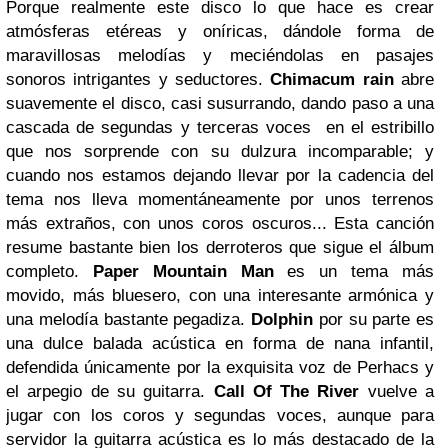
Porque realmente este disco lo que hace es crear
atmósferas etéreas y oníricas, dándole forma de
maravillosas melodías y meciéndolas en pasajes
sonoros intrigantes y seductores.
Chimacum rain
abre
suavemente el disco, casi susurrando, dando paso a una
cascada de segundas y terceras voces en el estribillo
que nos sorprende con su dulzura incomparable; y
cuando nos estamos dejando llevar por la cadencia del
tema nos lleva momentáneamente por unos terrenos
más extraños, con unos coros oscuros... Esta canción
resume bastante bien los derroteros que sigue el álbum
completo.
Paper Mountain Man
es un tema más
movido, más bluesero, con una interesante armónica y
una melodía bastante pegadiza.
Dolphin
por su parte es
una dulce balada acústica en forma de nana infantil,
defendida únicamente por la exquisita voz de Perhacs y
el arpegio de su guitarra.
Call Of The River
vuelve a
jugar con los coros y segundas voces, aunque para
servidor la guitarra acústica es lo más destacado de la