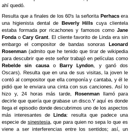
ahí quedó.
Resulta que a finales de los 60's la señorita
Perhacs
era
una higienista dental de
Beverly Hills
cuya clientela
estaba formada por ricachones y famosos como
Jane
Fonda
o
Cary Grant
. El cliente favorito de Linda era sin
embargo el compositor de bandas sonoras
Leonard
Rosenman
(admito que he tenido que tirar de wikipedia
para descubrir que este señor trabajó en películas como
Rebelde sin causa
o
Barry Lyndon
, y ganó dos
Oscars). Resulta que en una de sus visitas, la joven le
contó al compositor que ella componía y cantaba, y él le
pidió que le enviara una cinta con sus canciones. Así lo
hizo y, 24 horas más tarde,
Rosenman
llamó para
decirle que quería que grabase un disco.
Y aquí es donde
llega el episodio donde descubrimos uno de los aspectos
más interesantes de
Linda
: resulta que padece una
especie de
sinestesia
, que para quien no sepa lo que es
viene a ser interferencias entre los sentidos; así, un