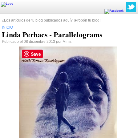
¿Los artículos de tu blog publicados aquí? ¡Propón tu blog!
INICIO
Linda Perhacs - Parallelograms
Publicado el 08 diciembre 2013 por Mims
Save