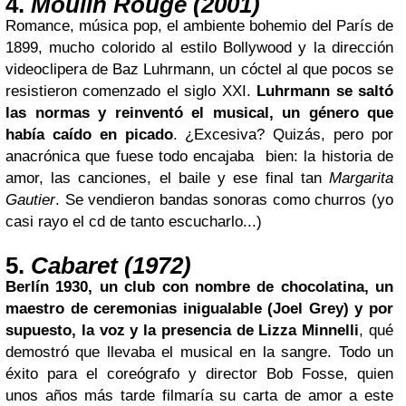
4.
Moulin Rouge (2001)
Romance,
música pop, el ambiente bohemio del París de
1899, mucho colorido al estilo Bollywood y la dirección
videoclipera de Baz Luhrmann, un cóctel al que pocos se
resistieron comenzado el siglo XXI.
Luhrmann se saltó
las normas y reinventó el musical, un género que
había caído en picado
. ¿Excesiva? Quizás, pero por
anacrónica que fuese todo encajaba bien: la historia de
amor, las canciones, el baile y ese final tan
Margarita
Gautier
. Se vendieron bandas sonoras como churros (yo
casi rayo el cd de tanto escucharlo...)
5.
Cabaret (1972)
Berlín 1930, un club con nombre de chocolatina, un
maestro de ceremonias inigualable (
Joel Grey)
y por
supuesto, la voz y la presencia de Lizza Minnelli
, qué
demostró que llevaba el musical en la sangre. Todo un
éxito para el
coreógrafo y director Bob Fosse, quien
unos años más tarde filmaría su carta de amor a este