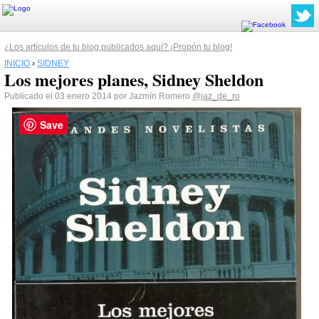
¿Los artículos de tu blog publicados aquí? ¡Propón tu blog!
INICIO
›
SIDNEY
Los mejores planes, Sidney Sheldon
Publicado el 03 enero 2014 por Jazmín Romero
@jaz_de_ro
Save