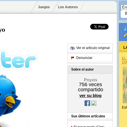
Juegos
Los Autores
yo
L
Ver el artículo original
Denunciar
EL
DÍ
Sobre el autor
Pnyxis
756
veces
compartido
ver su blog
Est
Sus últimos artículos
El mayor regalo (Cine)