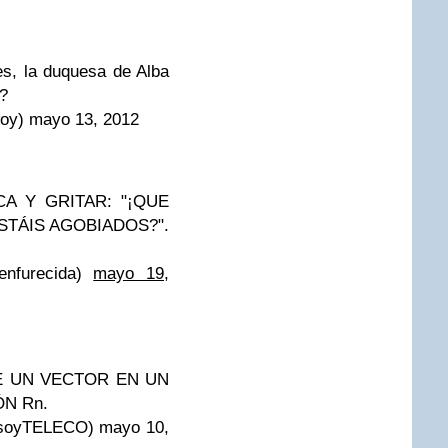
s, la duquesa de Alba
e?
oy) mayo 13, 2012
CA Y GRITAR: "¡QUE
STÁIS AGOBIADOS?".
nfurecida)
mayo 19,
E UN VECTOR EN UN
N Rn.
oyTELECO) mayo 10,