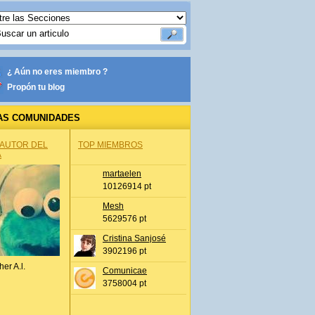
¿ Aún no eres miembro ?
Propón tu blog
AS COMUNIDADES
 AUTOR DEL
TOP MIEMBROS
A
martaelen
10126914 pt
Mesh
5629576 pt
Cristina Sanjosé
3902196 pt
her A.l.
Comunicae
3758004 pt