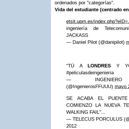
ordenados por "categorías".
Vida del estudiante (centrado en
etsit.upm.es/index.php?eID
ingeniería de Telecomu
JACKASS
— Daniel Pilot (@danipilot)
m
"TÚ A
LONDRES
Y YO
#peliculasdeingenieria
— INGENIERO 
(@IngenierosFFUUU)
mayo 
SE ACABA EL PUENT
COMIENZO LA NUEVA T
WALKING FAIL"...
— TELECUS PORCULUS (@
2012