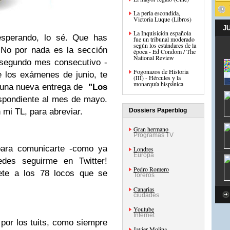
La perla escondida,
Victoria Luque (Libros)
J
La Inquisición española
esperando, lo sé. Que has
fue un tribunal moderado
según los estándares de la
 No por nada es la sección
época - Ed Condom / The
National Review
 segundo mes consecutivo -
Fogonazos de Historia
 los exámenes de junio, te
(III) - Hércules y la
monarquía hispánica
, una nueva entrega de
"Los
espondiente al mes de mayo.
mi TL, para abreviar.
Dossiers Paperblog
Gran hermano
Programas TV
ara comunicarte -como ya
Londres
Europa
des seguirme en Twitter!
Pedro Romero
ete a los 78 locos que se
Toreros
Canarias
ciudades
Youtube
Internet
por los tuits, como siempre
Javier Molina