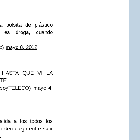
 bolsita de plástico
e es droga, cuando
p)
mayo 8, 2012
, HASTA QUE VI LA
E...
oyTELECO) mayo 4,
lida a los todos los
ueden elegir entre salir
.