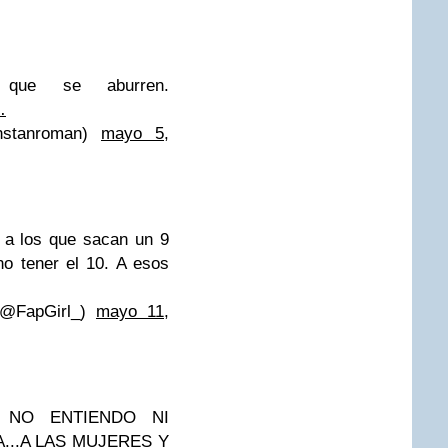
 que se aburren.
…
stanroman)
mayo 5,
 a los que sacan un 9
o tener el 10. A esos
(@FapGirl_)
mayo 11,
NO ENTIENDO NI
...A LAS MUJERES Y