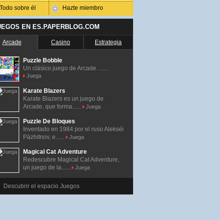
Todo sobre él
Hazte miembro
UEGOS EN ES.PAPERBLOG.COM
Arcade
Casino
Estrategia
Puzzle Bobble
Un clásico juego de Arcade. ......
Juega
Karate Blazers
Karate Blazers es un juego de
Arcade, que forma......
Juega
Puzzle De Bloques
Inventado en 1984 por el ruso Alekséi
Pázhitnov, e......
Juega
Magical Cat Adventure
Redescubre Magical Cat Adventure,
un juego de la......
Juega
Descubrir el espacio Juegos