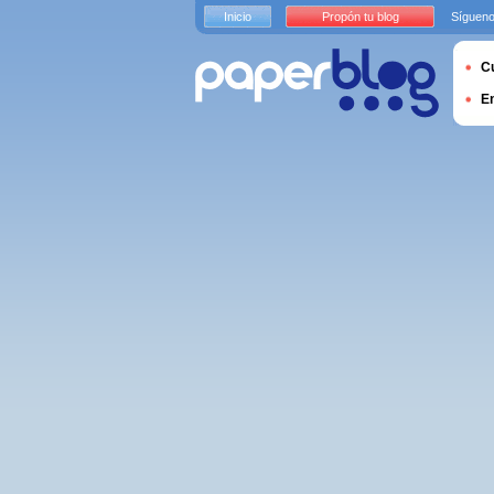
Inicio
Propón tu blog
Sígueno
Cu
E