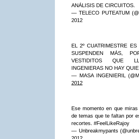
ANÁLISIS DE CIRCUITOS.
— TELECO PUTEATUM (@s
2012
EL 2º CUATRIMESTRE ES
SUSPENDEN MÁS, P
VESTIDITOS QUE L
INGENIERAS NO HAY QUI
— MASA INGENIERIL (@
2012
Ese momento en que miras la
de temas que te faltan por e
recortes. #FeelLikeRajoy
— Unbreakmypants (@unbr
2012