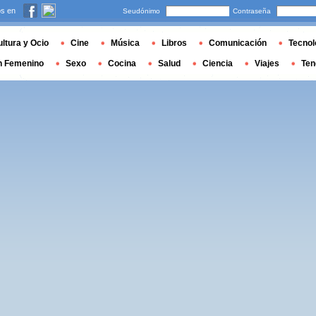
s en
Seudónimo
Contraseña
ltura y Ocio
Cine
Música
Libros
Comunicación
Tecnol
n Femenino
Sexo
Cocina
Salud
Ciencia
Viajes
Ten