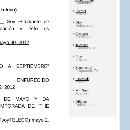
Cantantes
 teleco)
Internet
Internet
=…
Soy estudiante de
Dios
Religiosos
nicación y ésto es
Croqueta
Aperitivos
ayo 30, 2012
Telecinco
Cadenas TV
Ebay
Internet
 A SEPTIEMBRE"
Supernanny
Programas TV
Facebook
ENFURECIDO
Internet
2, 2012
Will Smith
Actores
E DE MAYO Y DA
Dillinger
Delincuentes
EMPORADA DE "THE
soyTELECO) mayo 2,